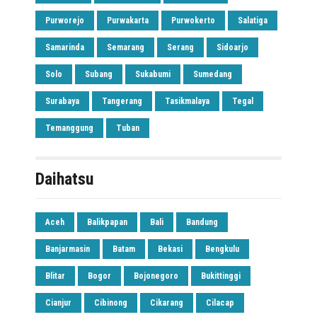
Purworejo
Purwakarta
Purwokerto
Salatiga
Samarinda
Semarang
Serang
Sidoarjo
Solo
Subang
Sukabumi
Sumedang
Surabaya
Tangerang
Tasikmalaya
Tegal
Temanggung
Tuban
Daihatsu
Aceh
Balikpapan
Bali
Bandung
Banjarmasin
Batam
Bekasi
Bengkulu
Blitar
Bogor
Bojonegoro
Bukittinggi
Cianjur
Cibinong
Cikarang
Cilacap