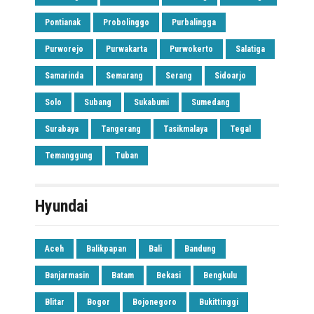
Pontianak
Probolinggo
Purbalingga
Purworejo
Purwakarta
Purwokerto
Salatiga
Samarinda
Semarang
Serang
Sidoarjo
Solo
Subang
Sukabumi
Sumedang
Surabaya
Tangerang
Tasikmalaya
Tegal
Temanggung
Tuban
Hyundai
Aceh
Balikpapan
Bali
Bandung
Banjarmasin
Batam
Bekasi
Bengkulu
Blitar
Bogor
Bojonegoro
Bukittinggi