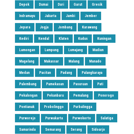
Depok
Dumai
Duri
Garut
Gresik
Indramayu
Jakarta
Jambi
Jember
Jepara
Jogja
Jombang
Karawang
Kediri
Kendal
Klaten
Kudus
Kuningan
Lamongan
Lampung
Lumajang
Madiun
Magelang
Makassar
Malang
Manado
Medan
Pacitan
Padang
Palangkaraya
Palembang
Pamekasan
Pasuruan
Pati
Pekalongan
Pekanbaru
Pemalang
Ponorogo
Pontianak
Probolinggo
Purbalingga
Purworejo
Purwakarta
Purwokerto
Salatiga
Samarinda
Semarang
Serang
Sidoarjo