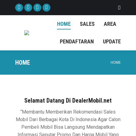
Search:
Facebook
X
Instagram
YouTube
page
page
page
page
HOME
SALES
AREA
opens
opens
opens
opens
in
in
in
in
PENDAFTARAN
UPDATE
new
new
new
new
window
window
window
window
HOME
You are
HOME
here:
Selamat Datang Di DealerMobil.net
“Membantu Memberikan Rekomendasi Sales
Mobil Dari Berbagai Kota Di Indonesia Agar Calon
Pembeli Mobil Bisa Langsung Mendapatkan
Informasi Seputar Promo Dan Harga Mobil Yang