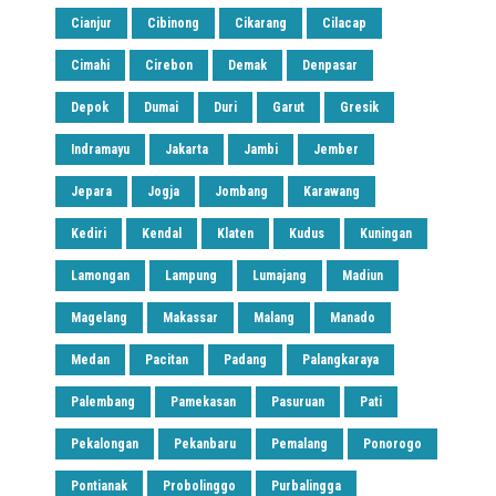
Cianjur
Cibinong
Cikarang
Cilacap
Cimahi
Cirebon
Demak
Denpasar
Depok
Dumai
Duri
Garut
Gresik
Indramayu
Jakarta
Jambi
Jember
Jepara
Jogja
Jombang
Karawang
Kediri
Kendal
Klaten
Kudus
Kuningan
Lamongan
Lampung
Lumajang
Madiun
Magelang
Makassar
Malang
Manado
Medan
Pacitan
Padang
Palangkaraya
Palembang
Pamekasan
Pasuruan
Pati
Pekalongan
Pekanbaru
Pemalang
Ponorogo
Pontianak
Probolinggo
Purbalingga