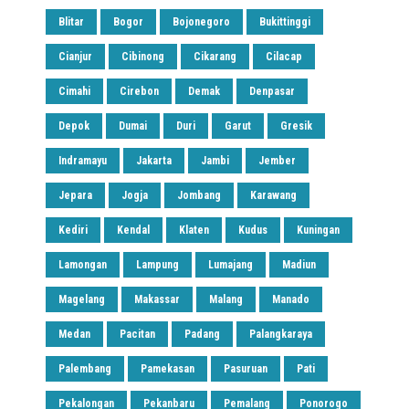
Blitar
Bogor
Bojonegoro
Bukittinggi
Cianjur
Cibinong
Cikarang
Cilacap
Cimahi
Cirebon
Demak
Denpasar
Depok
Dumai
Duri
Garut
Gresik
Indramayu
Jakarta
Jambi
Jember
Jepara
Jogja
Jombang
Karawang
Kediri
Kendal
Klaten
Kudus
Kuningan
Lamongan
Lampung
Lumajang
Madiun
Magelang
Makassar
Malang
Manado
Medan
Pacitan
Padang
Palangkaraya
Palembang
Pamekasan
Pasuruan
Pati
Pekalongan
Pekanbaru
Pemalang
Ponorogo