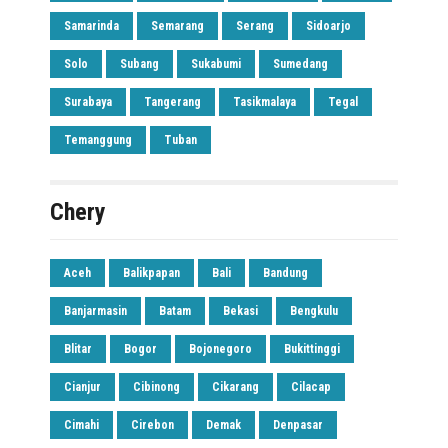
Samarinda
Semarang
Serang
Sidoarjo
Solo
Subang
Sukabumi
Sumedang
Surabaya
Tangerang
Tasikmalaya
Tegal
Temanggung
Tuban
Chery
Aceh
Balikpapan
Bali
Bandung
Banjarmasin
Batam
Bekasi
Bengkulu
Blitar
Bogor
Bojonegoro
Bukittinggi
Cianjur
Cibinong
Cikarang
Cilacap
Cimahi
Cirebon
Demak
Denpasar