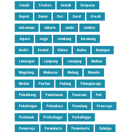
Cimahi
Cirebon
Demak
Denpasar
Depok
Dumai
Duri
Garut
Gresik
Indramayu
Jakarta
Jambi
Jember
Jepara
Jogja
Jombang
Karawang
Kediri
Kendal
Klaten
Kudus
Kuningan
Lamongan
Lampung
Lumajang
Madiun
Magelang
Makassar
Malang
Manado
Medan
Pacitan
Padang
Palangkaraya
Palembang
Pamekasan
Pasuruan
Pati
Pekalongan
Pekanbaru
Pemalang
Ponorogo
Pontianak
Probolinggo
Purbalingga
Purworejo
Purwakarta
Purwokerto
Salatiga