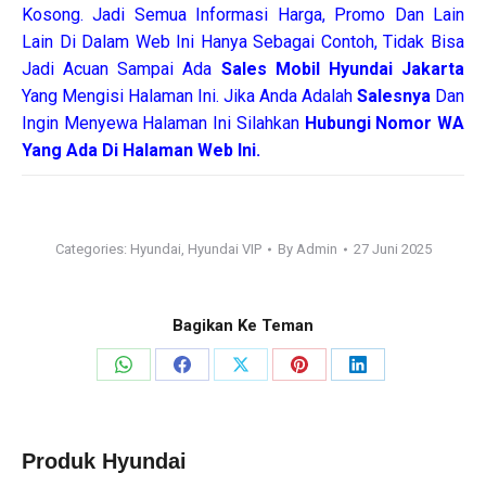
Kosong. Jadi Semua Informasi Harga, Promo Dan Lain
Lain Di Dalam Web Ini Hanya Sebagai Contoh, Tidak Bisa
Jadi Acuan Sampai Ada
Sales Mobil Hyundai Jakarta
Yang Mengisi Halaman Ini. Jika Anda Adalah
Salesnya
Dan
Ingin Menyewa Halaman Ini Silahkan
Hubungi Nomor WA
Yang Ada Di Halaman Web Ini.
Categories:
Hyundai
,
Hyundai VIP
By
Admin
27 Juni 2025
Bagikan Ke Teman
Share
Share
Share
Share
Share
on
on
on
on
on
WhatsApp
Facebook
X
Pinterest
LinkedIn
Produk Hyundai