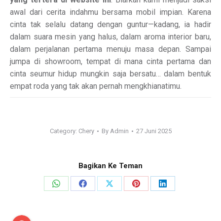
awal dari cerita indahmu bersama mobil impian. Karena
cinta tak selalu datang dengan guntur—kadang, ia hadir
dalam suara mesin yang halus, dalam aroma interior baru,
dalam perjalanan pertama menuju masa depan. Sampai
jumpa di showroom, tempat di mana cinta pertama dan
cinta seumur hidup mungkin saja bersatu… dalam bentuk
empat roda yang tak akan pernah mengkhianatimu.
Category:
Chery
By
Admin
27 Juni 2025
Bagikan Ke Teman
Share
Share
Share
Share
Share
on
on
on
on
on
WhatsApp
Facebook
X
Pinterest
LinkedIn