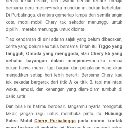
setiap lekuk desain, dan jiwamu seolah tertarik melaju
bersama deru mesin—maka mungkin ini bukan kebetulan.
Di Purbalingga, di antara gemerlap lampu dan semilir angin
kota, mobil-mobil Chery tak sekadar menunggu untuk
dipilih… mereka menunggu untuk dicintai.
Tiap kendaraan di sini adalah sajak yang belum dibacakan,
cerita yang belum kau tulis bersama. Entah itu
Tiggo yang
tangguh
,
Omoda yang menggoda
, atau
Chery E5 yang
sehalus bayangan dalam mimpimu
—mereka semua
bukan hanya mesin, tapi bagian dari perjalanan yang akan
menjadikan setiap hari lebih berarti. Bersama Chery, kau
tak sekadar bergerak dari titik A ke titik B, tapi melintasi
waktu, emosi, dan kenangan yang diam-diam tumbuh di
balik setir.
Dan bila kini hatimu berdesir, tanganmu nyaris mengetuk
takdir, jangan ragu untuk membuka pintu itu.
Hubungi
Sales Mobil
Chery Purbalingga
pada nomor kontak
yang tertera di website ini
. Biarkan kami menjadi saksi