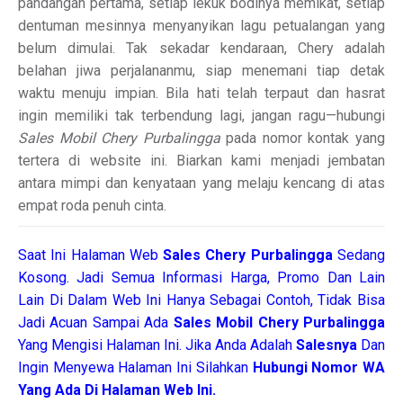
pandangan pertama, setiap lekuk bodinya memikat, setiap
dentuman mesinnya menyanyikan lagu petualangan yang
belum dimulai. Tak sekadar kendaraan, Chery adalah
belahan jiwa perjalananmu, siap menemani tiap detak
waktu menuju impian. Bila hati telah terpaut dan hasrat
ingin memiliki tak terbendung lagi, jangan ragu—hubungi
Sales Mobil Chery Purbalingga
pada nomor kontak yang
tertera di website ini. Biarkan kami menjadi jembatan
antara mimpi dan kenyataan yang melaju kencang di atas
empat roda penuh cinta.
Saat Ini Halaman Web
Sales
Chery Purbalingga
Sedang
Kosong. Jadi Semua Informasi Harga, Promo Dan Lain
Lain Di Dalam Web Ini Hanya Sebagai Contoh, Tidak Bisa
Jadi Acuan Sampai Ada
Sales Mobil Chery Purbalingga
Yang Mengisi Halaman Ini. Jika Anda Adalah
Salesnya
Dan
Ingin Menyewa Halaman Ini Silahkan
Hubungi Nomor WA
Yang Ada Di Halaman Web Ini.