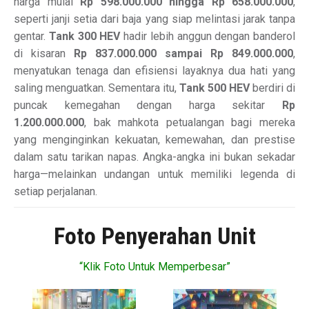
harga mulai
Rp 598.000.000 hingga Rp 658.000.000
,
seperti janji setia dari baja yang siap melintasi jarak tanpa
gentar.
Tank 300 HEV
hadir lebih anggun dengan banderol
di kisaran
Rp 837.000.000 sampai Rp 849.000.000
,
menyatukan tenaga dan efisiensi layaknya dua hati yang
saling menguatkan. Sementara itu,
Tank 500 HEV
berdiri di
puncak kemegahan dengan harga sekitar
Rp
1.200.000.000
, bak mahkota petualangan bagi mereka
yang menginginkan kekuatan, kemewahan, dan prestise
dalam satu tarikan napas. Angka-angka ini bukan sekadar
harga—melainkan undangan untuk memiliki legenda di
setiap perjalanan.
Foto Penyerahan Unit
“Klik Foto Untuk Memperbesar”