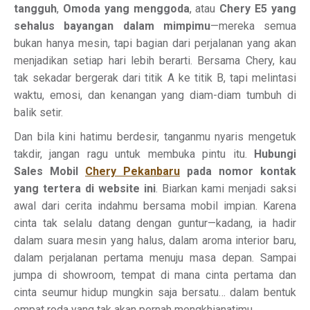
tangguh
,
Omoda yang menggoda
, atau
Chery E5 yang
sehalus bayangan dalam mimpimu
—mereka semua
bukan hanya mesin, tapi bagian dari perjalanan yang akan
menjadikan setiap hari lebih berarti. Bersama Chery, kau
tak sekadar bergerak dari titik A ke titik B, tapi melintasi
waktu, emosi, dan kenangan yang diam-diam tumbuh di
balik setir.
Dan bila kini hatimu berdesir, tanganmu nyaris mengetuk
takdir, jangan ragu untuk membuka pintu itu.
Hubungi
Sales Mobil
Chery Pekanbaru
pada nomor kontak
yang tertera di website ini
. Biarkan kami menjadi saksi
awal dari cerita indahmu bersama mobil impian. Karena
cinta tak selalu datang dengan guntur—kadang, ia hadir
dalam suara mesin yang halus, dalam aroma interior baru,
dalam perjalanan pertama menuju masa depan. Sampai
jumpa di showroom, tempat di mana cinta pertama dan
cinta seumur hidup mungkin saja bersatu… dalam bentuk
empat roda yang tak akan pernah mengkhianatimu.