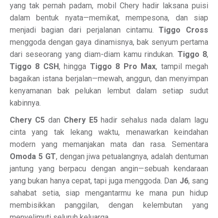
yang tak pernah padam, mobil Chery hadir laksana puisi
dalam bentuk nyata—memikat, mempesona, dan siap
menjadi bagian dari perjalanan cintamu.
Tiggo Cross
menggoda dengan gaya dinamisnya, bak senyum pertama
dari seseorang yang diam-diam kamu rindukan.
Tiggo 8
,
Tiggo 8 CSH
, hingga
Tiggo 8 Pro Max
, tampil megah
bagaikan istana berjalan—mewah, anggun, dan menyimpan
kenyamanan bak pelukan lembut dalam setiap sudut
kabinnya.
Chery C5
dan
Chery E5
hadir sehalus nada dalam lagu
cinta yang tak lekang waktu, menawarkan keindahan
modern yang memanjakan mata dan rasa. Sementara
Omoda 5 GT
, dengan jiwa petualangnya, adalah dentuman
jantung yang berpacu dengan angin—sebuah kendaraan
yang bukan hanya cepat, tapi juga menggoda. Dan
J6
, sang
sahabat setia, siap mengantarmu ke mana pun hidup
membisikkan panggilan, dengan kelembutan yang
menyelimuti seluruh keluarga.