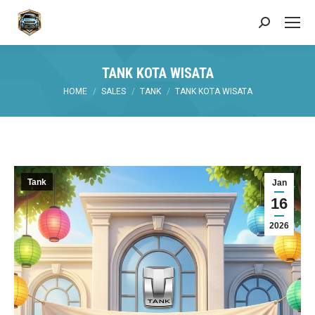
Search:
TANK KOTA WISATA
You are here:
HOME
SALES
TANK
TANK KOTA WISATA
Tank
Jan
16
2026