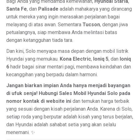
Bagi Anda yang mendamba kemewahan,
Hyundai Staria
,
Santa Fe
, dan
Palisade
adalah mahakarya yang dirancang
untuk mereka yang ingin merasakan perjalanan bagai
melayang di atas awan. Sementara
Tucson
, dengan jiwa
petualangnya, siap membawa Anda melintasi batas
dengan ketangguhan tiada tara.
Dan kini, Solo menyapa masa depan dengan mobil listrik
Hyundai yang memukau.
Kona Electric
,
Ioniq 5
, dan
Ioniq
6
hadir bagai sinar mentari pagi, membawa keindahan dan
kecanggihan yang berpadu dalam harmoni.
Jangan biarkan impian Anda hanya menjadi bayangan
di ufuk senja! Hubungi Sales Mobil Hyundai Solo pada
nomor kontak di website ini
dan temukan harga terbaik
yang sesuai dengan kisah perjalanan Anda. Karena di Solo,
setiap roda yang berputar adalah kisah yang terus berjalan,
dan Hyundai adalah sahabat setia yang akan selalu
menemani. ✨