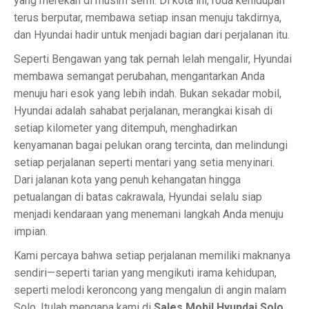
yang merekah di musim semi. Di kota ini, roda kehidupan
terus berputar, membawa setiap insan menuju takdirnya,
dan Hyundai hadir untuk menjadi bagian dari perjalanan itu.
Seperti Bengawan yang tak pernah lelah mengalir, Hyundai
membawa semangat perubahan, mengantarkan Anda
menuju hari esok yang lebih indah. Bukan sekadar mobil,
Hyundai adalah sahabat perjalanan, merangkai kisah di
setiap kilometer yang ditempuh, menghadirkan
kenyamanan bagai pelukan orang tercinta, dan melindungi
setiap perjalanan seperti mentari yang setia menyinari.
Dari jalanan kota yang penuh kehangatan hingga
petualangan di batas cakrawala, Hyundai selalu siap
menjadi kendaraan yang menemani langkah Anda menuju
impian.
Kami percaya bahwa setiap perjalanan memiliki maknanya
sendiri—seperti tarian yang mengikuti irama kehidupan,
seperti melodi keroncong yang mengalun di angin malam
Solo. Itulah mengapa kami di
Sales Mobil Hyundai Solo