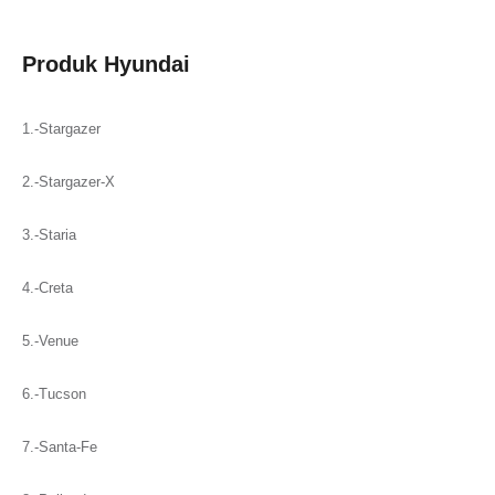
on
on
on
on
on
WhatsApp
Facebook
X
Pinterest
LinkedIn
Produk Hyundai
1.-Stargazer
2.-Stargazer-X
3.-Staria
4.-Creta
5.-Venue
6.-Tucson
7.-Santa-Fe