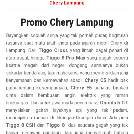
Chery Lampung
Promo Chery Lampung
Bayangkan sebuah senja yang tak pernah pudar, begitulah
rasanya saat mata jatuh cinta pada jajaran mobil Chery di
Lampung. Dari
Tiggo Cross
yang lincah bagai penari di
atas aspal, hingga
Tiggo 8 Pro Max
yang gagah seperti
ksatria megah dari negeri dongeng—semuanya bukan
sekadar kendaraan, tapi mahakarya yang membisikkan janji
kenyamanan dan kemewahan abadi.
Chery C5
hadir bak
puisi tentang kesempurnaan,
Chery E5
sehalus bisikan
cinta dalam hembusan angin elektrik yang ramah
lingkungan. Dan untuk jiwa muda penuh bara,
Omoda 5 GT
menyalakan gairah layaknya api yang tak padam,
mengajakmu menari di tikungan-tikungan dunia. Ada pula
Tiggo 8 CSH
dan
Tiggo 8
—dua saudara gagah yang tak
hanya menawan pandang, tapi juga menyelimuti hatimu