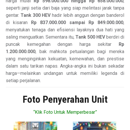
harga mulai
Rp 598.000.000 hingga Rp 658.000.000
,
seperti janji setia dari baja yang siap melintasi jarak tanpa
gentar.
Tank 300 HEV
hadir lebih anggun dengan banderol
di kisaran
Rp 837.000.000 sampai Rp 849.000.000
,
menyatukan tenaga dan efisiensi layaknya dua hati yang
saling menguatkan. Sementara itu,
Tank 500 HEV
berdiri di
puncak kemegahan dengan harga sekitar
Rp
1.200.000.000
, bak mahkota petualangan bagi mereka
yang menginginkan kekuatan, kemewahan, dan prestise
dalam satu tarikan napas. Angka-angka ini bukan sekadar
harga—melainkan undangan untuk memiliki legenda di
setiap perjalanan.
Foto Penyerahan Unit
“Klik Foto Untuk Memperbesar”