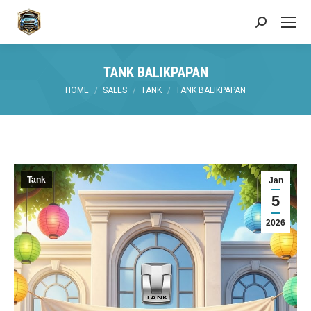
Search:
TANK BALIKPAPAN
You are here:
HOME
SALES
TANK
TANK BALIKPAPAN
Tank
Jan
5
2026