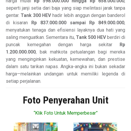
harga mulai
Rp 598.000.000 hingga Rp 658.000.000
,
seperti janji setia dari baja yang siap melintasi jarak tanpa
gentar.
Tank 300 HEV
hadir lebih anggun dengan banderol
di kisaran
Rp 837.000.000 sampai Rp 849.000.000
,
menyatukan tenaga dan efisiensi layaknya dua hati yang
saling menguatkan. Sementara itu,
Tank 500 HEV
berdiri di
puncak kemegahan dengan harga sekitar
Rp
1.200.000.000
, bak mahkota petualangan bagi mereka
yang menginginkan kekuatan, kemewahan, dan prestise
dalam satu tarikan napas. Angka-angka ini bukan sekadar
harga—melainkan undangan untuk memiliki legenda di
setiap perjalanan.
Foto Penyerahan Unit
“Klik Foto Untuk Memperbesar”