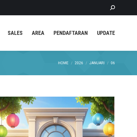
Search:
SALES
AREA
PENDAFTARAN
UPDATE
You are here:
HOME
2026
JANUARI
06