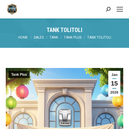
Search:
TANK TOLITOLI
You are here:
HOME
SALES
TANK
TANK PLUS
TANK TOLITOLI
Tank Plus
Jan
15
2026