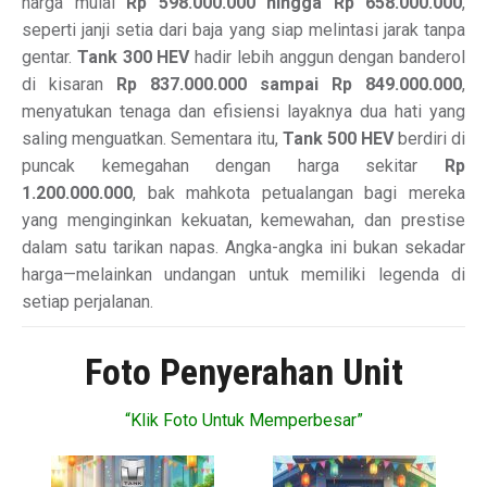
harga mulai
Rp 598.000.000 hingga Rp 658.000.000
,
seperti janji setia dari baja yang siap melintasi jarak tanpa
gentar.
Tank 300 HEV
hadir lebih anggun dengan banderol
di kisaran
Rp 837.000.000 sampai Rp 849.000.000
,
menyatukan tenaga dan efisiensi layaknya dua hati yang
saling menguatkan. Sementara itu,
Tank 500 HEV
berdiri di
puncak kemegahan dengan harga sekitar
Rp
1.200.000.000
, bak mahkota petualangan bagi mereka
yang menginginkan kekuatan, kemewahan, dan prestise
dalam satu tarikan napas. Angka-angka ini bukan sekadar
harga—melainkan undangan untuk memiliki legenda di
setiap perjalanan.
Foto Penyerahan Unit
“Klik Foto Untuk Memperbesar”