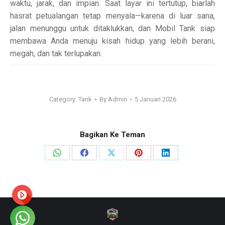
waktu, jarak, dan impian. Saat layar ini tertutup, biarlah
hasrat petualangan tetap menyala—karena di luar sana,
jalan menunggu untuk ditaklukkan, dan Mobil Tank siap
membawa Anda menuju kisah hidup yang lebih berani,
megah, dan tak terlupakan.
Category:
Tank
By
Admin
5 Januari 2026
Bagikan Ke Teman
Share
Share
Share
Share
Share
on
on
on
on
on
WhatsApp
Facebook
X
Pinterest
LinkedIn