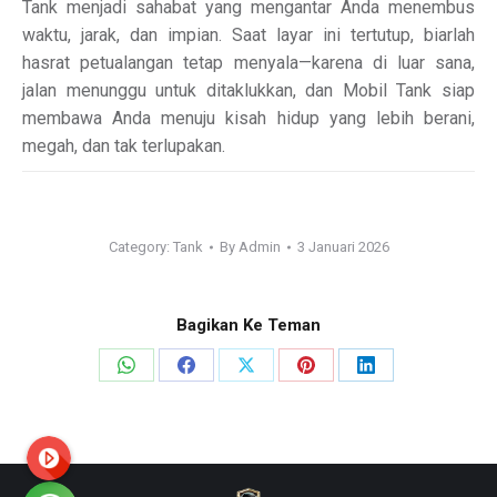
Tank menjadi sahabat yang mengantar Anda menembus
waktu, jarak, dan impian. Saat layar ini tertutup, biarlah
hasrat petualangan tetap menyala—karena di luar sana,
jalan menunggu untuk ditaklukkan, dan Mobil Tank siap
membawa Anda menuju kisah hidup yang lebih berani,
megah, dan tak terlupakan.
Category:
Tank
By
Admin
3 Januari 2026
Bagikan Ke Teman
Share
Share
Share
Share
Share
on
on
on
on
on
WhatsApp
Facebook
X
Pinterest
LinkedIn