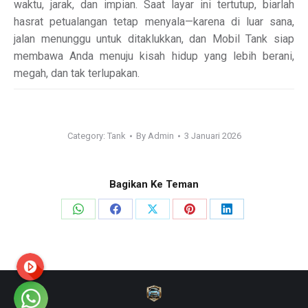
waktu, jarak, dan impian. Saat layar ini tertutup, biarlah
hasrat petualangan tetap menyala—karena di luar sana,
jalan menunggu untuk ditaklukkan, dan Mobil Tank siap
membawa Anda menuju kisah hidup yang lebih berani,
megah, dan tak terlupakan.
Category:
Tank
By
Admin
3 Januari 2026
Bagikan Ke Teman
Share
Share
Share
Share
Share
on
on
on
on
on
WhatsApp
Facebook
X
Pinterest
LinkedIn