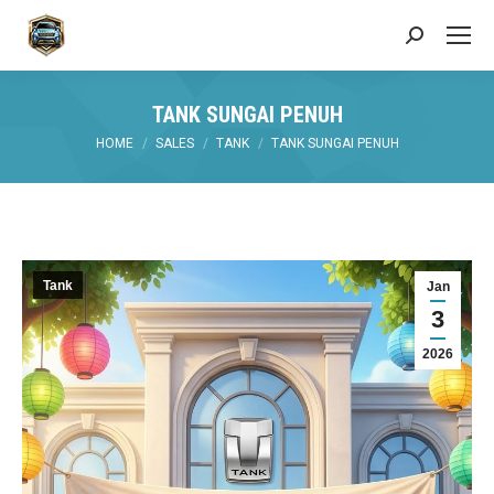
Search:
TANK SUNGAI PENUH
You are here:
HOME
SALES
TANK
TANK SUNGAI PENUH
Tank
Jan
3
2026