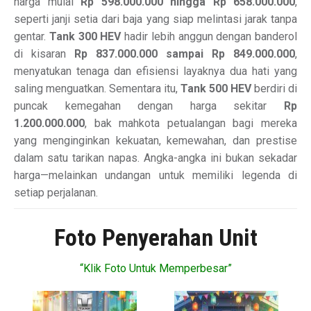
harga mulai
Rp 598.000.000 hingga Rp 658.000.000
,
seperti janji setia dari baja yang siap melintasi jarak tanpa
gentar.
Tank 300 HEV
hadir lebih anggun dengan banderol
di kisaran
Rp 837.000.000 sampai Rp 849.000.000
,
menyatukan tenaga dan efisiensi layaknya dua hati yang
saling menguatkan. Sementara itu,
Tank 500 HEV
berdiri di
puncak kemegahan dengan harga sekitar
Rp
1.200.000.000
, bak mahkota petualangan bagi mereka
yang menginginkan kekuatan, kemewahan, dan prestise
dalam satu tarikan napas. Angka-angka ini bukan sekadar
harga—melainkan undangan untuk memiliki legenda di
setiap perjalanan.
Foto Penyerahan Unit
“Klik Foto Untuk Memperbesar”