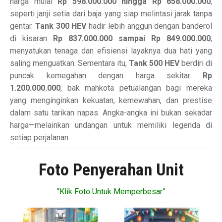
harga mulai
Rp 598.000.000 hingga Rp 658.000.000
,
seperti janji setia dari baja yang siap melintasi jarak tanpa
gentar.
Tank 300 HEV
hadir lebih anggun dengan banderol
di kisaran
Rp 837.000.000 sampai Rp 849.000.000
,
menyatukan tenaga dan efisiensi layaknya dua hati yang
saling menguatkan. Sementara itu,
Tank 500 HEV
berdiri di
puncak kemegahan dengan harga sekitar
Rp
1.200.000.000
, bak mahkota petualangan bagi mereka
yang menginginkan kekuatan, kemewahan, dan prestise
dalam satu tarikan napas. Angka-angka ini bukan sekadar
harga—melainkan undangan untuk memiliki legenda di
setiap perjalanan.
Foto Penyerahan Unit
“Klik Foto Untuk Memperbesar”