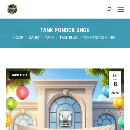
Search:
TANK PONDOK UNGU
You are here:
HOME
SALES
TANK
TANK PLUS
TANK PONDOK UNGU
Tank Plus
Jan
8
2026