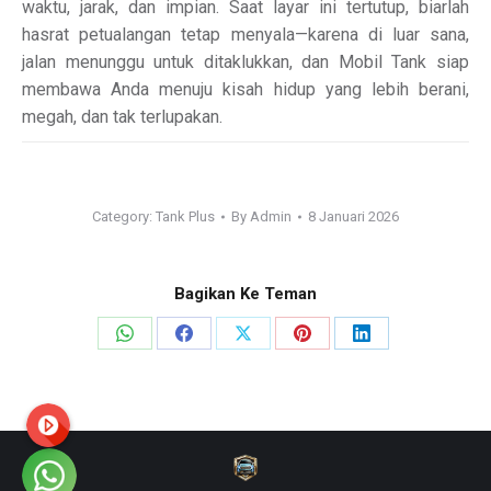
waktu, jarak, dan impian. Saat layar ini tertutup, biarlah
hasrat petualangan tetap menyala—karena di luar sana,
jalan menunggu untuk ditaklukkan, dan Mobil Tank siap
membawa Anda menuju kisah hidup yang lebih berani,
megah, dan tak terlupakan.
Category:
Tank Plus
By
Admin
8 Januari 2026
Bagikan Ke Teman
Share
Share
Share
Share
Share
on
on
on
on
on
WhatsApp
Facebook
X
Pinterest
LinkedIn