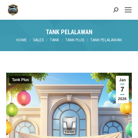
Search:
TANK PELALAWAN
You are here:
HOME
SALES
TANK
TANK PLUS
TANK PELALAWAN
Tank Plus
Jan
7
2026