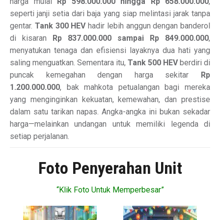
harga mulai
Rp 598.000.000 hingga Rp 658.000.000
,
seperti janji setia dari baja yang siap melintasi jarak tanpa
gentar.
Tank 300 HEV
hadir lebih anggun dengan banderol
di kisaran
Rp 837.000.000 sampai Rp 849.000.000
,
menyatukan tenaga dan efisiensi layaknya dua hati yang
saling menguatkan. Sementara itu,
Tank 500 HEV
berdiri di
puncak kemegahan dengan harga sekitar
Rp
1.200.000.000
, bak mahkota petualangan bagi mereka
yang menginginkan kekuatan, kemewahan, dan prestise
dalam satu tarikan napas. Angka-angka ini bukan sekadar
harga—melainkan undangan untuk memiliki legenda di
setiap perjalanan.
Foto Penyerahan Unit
“Klik Foto Untuk Memperbesar”