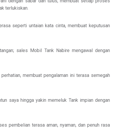
yani dengan sabar dan tulus, membuat setiap proses
k terlukiskan.
rasa seperti untaian kata cinta, membuat keputusan
intangan; sales Mobil Tank Nabire mengawal dengan
h perhatian, membuat pengalaman ini terasa semegah
untun saya hingga yakin memeluk Tank impian dengan
oses pembelian terasa aman, nyaman, dan penuh rasa