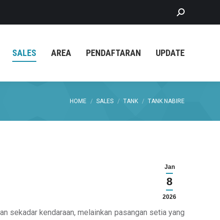
Search:
SALES
AREA
PENDAFTARAN
UPDATE
You are here:
HOME
SALES
TANK
TANK NABIRE
Jan
8
2026
ukan sekadar kendaraan, melainkan pasangan setia yang