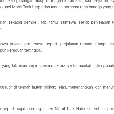
nemukan pasangan hidup di tengah keramaian; sales-nya mela
a kunci Mobil Tank berpindah tangan bersama rasa bangga yang ta
n sekadar pembeli, tapi tamu istimewa; setiap penjelasan te
an.
bawa pulang, prosesnya seperti perjalanan romantis tanpa r
pun keraguan tertinggal.
 yang tak akan saya lupakan; sales-nya komunikatif dan penu
usuar di tengah lautan pilihan; jelas, menenangkan, dan men
n seperti sajak panjang; sales Mobil Tank Nabire membuat pr