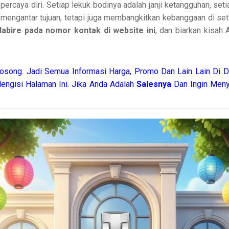
caya diri. Setiap lekuk bodinya adalah janji ketangguhan, seti
 mengantar tujuan, tetapi juga membangkitkan kebanggaan di setia
abire pada nomor kontak di website ini
, dan biarkan kisah
song. Jadi Semua Informasi Harga, Promo Dan Lain Lain Di D
engisi Halaman Ini. Jika Anda Adalah
Salesnya
Dan Ingin Meny