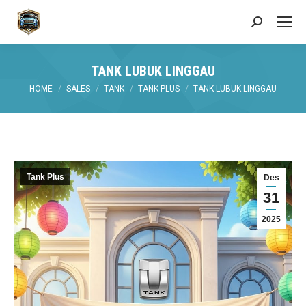
Search:
TANK LUBUK LINGGAU
You are here:
HOME
SALES
TANK
TANK PLUS
TANK LUBUK LINGGAU
Tank Plus
Des
31
2025