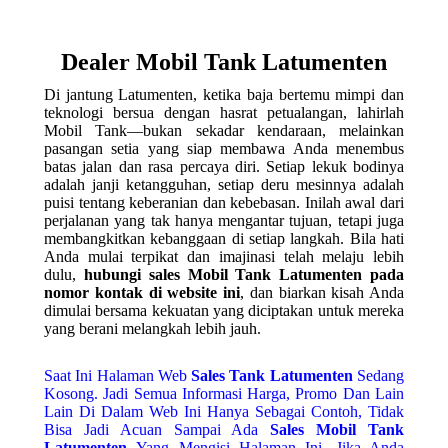
Dealer Mobil Tank Latumenten
Di jantung Latumenten, ketika baja bertemu mimpi dan
teknologi bersua dengan hasrat petualangan, lahirlah
Mobil Tank—bukan sekadar kendaraan, melainkan
pasangan setia yang siap membawa Anda menembus
batas jalan dan rasa percaya diri. Setiap lekuk bodinya
adalah janji ketangguhan, setiap deru mesinnya adalah
puisi tentang keberanian dan kebebasan. Inilah awal dari
perjalanan yang tak hanya mengantar tujuan, tetapi juga
membangkitkan kebanggaan di setiap langkah. Bila hati
Anda mulai terpikat dan imajinasi telah melaju lebih
dulu,
hubungi sales Mobil Tank Latumenten pada
nomor kontak di website ini
, dan biarkan kisah Anda
dimulai bersama kekuatan yang diciptakan untuk mereka
yang berani melangkah lebih jauh.
Saat Ini Halaman Web
Sales
Tank Latumenten
Sedang
Kosong. Jadi Semua Informasi Harga, Promo Dan Lain
Lain Di Dalam Web Ini Hanya Sebagai Contoh, Tidak
Bisa Jadi Acuan Sampai Ada
Sales Mobil Tank
Latumenten
Yang Mengisi Halaman Ini. Jika Anda