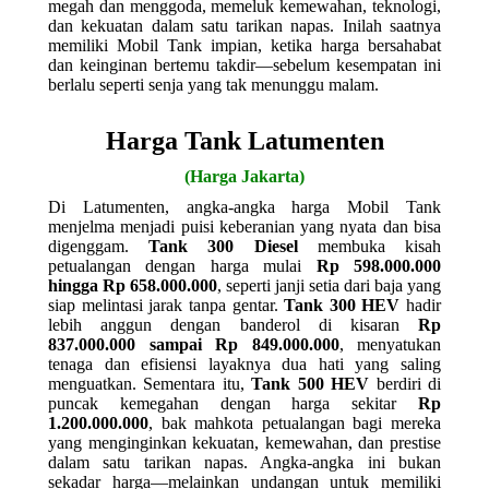
megah dan menggoda, memeluk kemewahan, teknologi,
dan kekuatan dalam satu tarikan napas. Inilah saatnya
memiliki Mobil Tank impian, ketika harga bersahabat
dan keinginan bertemu takdir—sebelum kesempatan ini
berlalu seperti senja yang tak menunggu malam.
Harga Tank Latumenten
(Harga Jakarta)
Di Latumenten, angka-angka harga Mobil Tank
menjelma menjadi puisi keberanian yang nyata dan bisa
digenggam.
Tank 300 Diesel
membuka kisah
petualangan dengan harga mulai
Rp 598.000.000
hingga Rp 658.000.000
, seperti janji setia dari baja yang
siap melintasi jarak tanpa gentar.
Tank 300 HEV
hadir
lebih anggun dengan banderol di kisaran
Rp
837.000.000 sampai Rp 849.000.000
, menyatukan
tenaga dan efisiensi layaknya dua hati yang saling
menguatkan. Sementara itu,
Tank 500 HEV
berdiri di
puncak kemegahan dengan harga sekitar
Rp
1.200.000.000
, bak mahkota petualangan bagi mereka
yang menginginkan kekuatan, kemewahan, dan prestise
dalam satu tarikan napas. Angka-angka ini bukan
sekadar harga—melainkan undangan untuk memiliki