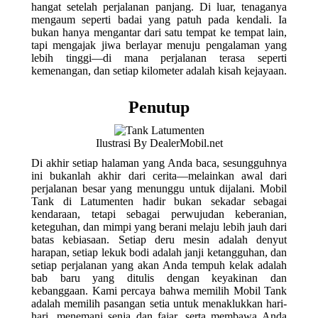
hangat setelah perjalanan panjang. Di luar, tenaganya
mengaum seperti badai yang patuh pada kendali. Ia
bukan hanya mengantar dari satu tempat ke tempat lain,
tapi mengajak jiwa berlayar menuju pengalaman yang
lebih tinggi—di mana perjalanan terasa seperti
kemenangan, dan setiap kilometer adalah kisah kejayaan.
Penutup
Ilustrasi By DealerMobil.net
Di akhir setiap halaman yang Anda baca, sesungguhnya
ini bukanlah akhir dari cerita—melainkan awal dari
perjalanan besar yang menunggu untuk dijalani. Mobil
Tank di Latumenten hadir bukan sekadar sebagai
kendaraan, tetapi sebagai perwujudan keberanian,
keteguhan, dan mimpi yang berani melaju lebih jauh dari
batas kebiasaan. Setiap deru mesin adalah denyut
harapan, setiap lekuk bodi adalah janji ketangguhan, dan
setiap perjalanan yang akan Anda tempuh kelak adalah
bab baru yang ditulis dengan keyakinan dan
kebanggaan. Kami percaya bahwa memilih Mobil Tank
adalah memilih pasangan setia untuk menaklukkan hari-
hari, menemani senja dan fajar, serta membawa Anda