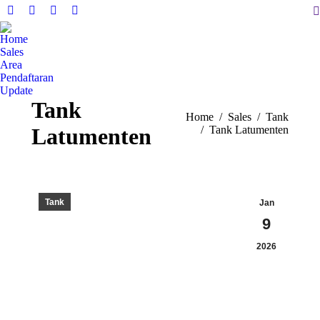
S
Facebook
X
Instagram
YouTube
page
page
page
page
Home
opens
opens
opens
opens
Sales
in
in
in
in
Area
Pendaftaran
new
new
new
new
Update
window
window
window
window
Tank
You are here:
Home
Sales
Tank
Latumenten
Tank Latumenten
Tank
Jan
9
2026