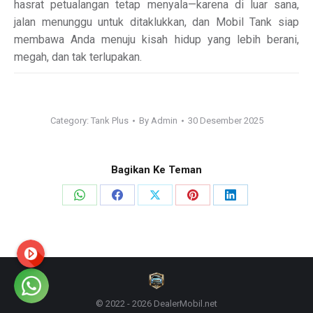
hasrat petualangan tetap menyala—karena di luar sana,
jalan menunggu untuk ditaklukkan, dan Mobil Tank siap
membawa Anda menuju kisah hidup yang lebih berani,
megah, dan tak terlupakan.
Category:
Tank Plus
By
Admin
30 Desember 2025
Bagikan Ke Teman
Share
Share
Share
Share
Share
on
on
on
on
on
WhatsApp
Facebook
X
Pinterest
LinkedIn
© 2022 - 2026 DealerMobil.net