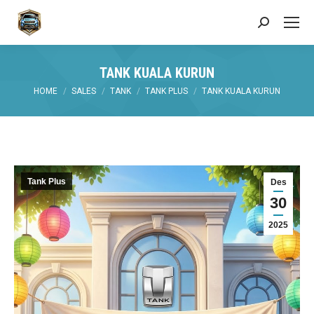
Search:
TANK KUALA KURUN
You are here:
HOME
SALES
TANK
TANK PLUS
TANK KUALA KURUN
Tank Plus
Des
30
2025