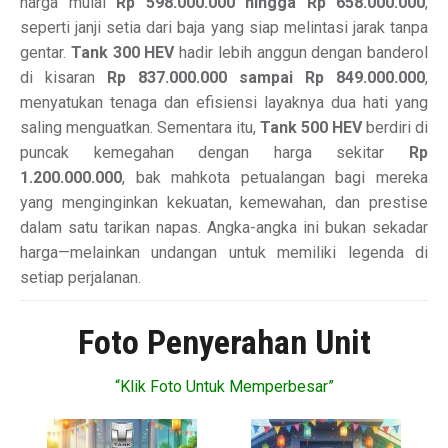
harga mulai
Rp 598.000.000 hingga Rp 658.000.000
,
seperti janji setia dari baja yang siap melintasi jarak tanpa
gentar.
Tank 300 HEV
hadir lebih anggun dengan banderol
di kisaran
Rp 837.000.000 sampai Rp 849.000.000
,
menyatukan tenaga dan efisiensi layaknya dua hati yang
saling menguatkan. Sementara itu,
Tank 500 HEV
berdiri di
puncak kemegahan dengan harga sekitar
Rp
1.200.000.000
, bak mahkota petualangan bagi mereka
yang menginginkan kekuatan, kemewahan, dan prestise
dalam satu tarikan napas. Angka-angka ini bukan sekadar
harga—melainkan undangan untuk memiliki legenda di
setiap perjalanan.
Foto Penyerahan Unit
“Klik Foto Untuk Memperbesar”