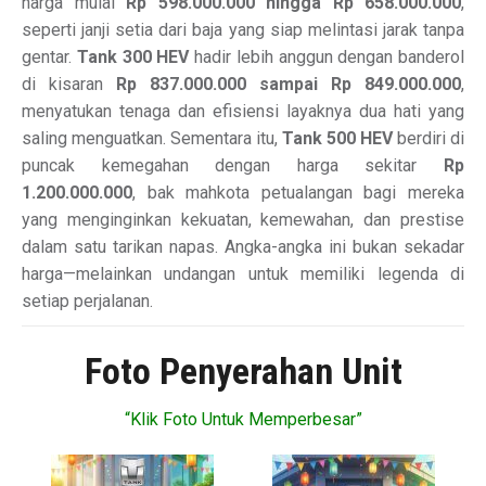
harga mulai
Rp 598.000.000 hingga Rp 658.000.000
,
seperti janji setia dari baja yang siap melintasi jarak tanpa
gentar.
Tank 300 HEV
hadir lebih anggun dengan banderol
di kisaran
Rp 837.000.000 sampai Rp 849.000.000
,
menyatukan tenaga dan efisiensi layaknya dua hati yang
saling menguatkan. Sementara itu,
Tank 500 HEV
berdiri di
puncak kemegahan dengan harga sekitar
Rp
1.200.000.000
, bak mahkota petualangan bagi mereka
yang menginginkan kekuatan, kemewahan, dan prestise
dalam satu tarikan napas. Angka-angka ini bukan sekadar
harga—melainkan undangan untuk memiliki legenda di
setiap perjalanan.
Foto Penyerahan Unit
“Klik Foto Untuk Memperbesar”