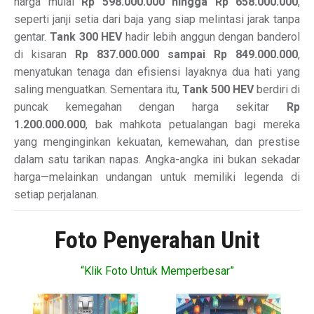
harga mulai
Rp 598.000.000 hingga Rp 658.000.000
,
seperti janji setia dari baja yang siap melintasi jarak tanpa
gentar.
Tank 300 HEV
hadir lebih anggun dengan banderol
di kisaran
Rp 837.000.000 sampai Rp 849.000.000
,
menyatukan tenaga dan efisiensi layaknya dua hati yang
saling menguatkan. Sementara itu,
Tank 500 HEV
berdiri di
puncak kemegahan dengan harga sekitar
Rp
1.200.000.000
, bak mahkota petualangan bagi mereka
yang menginginkan kekuatan, kemewahan, dan prestise
dalam satu tarikan napas. Angka-angka ini bukan sekadar
harga—melainkan undangan untuk memiliki legenda di
setiap perjalanan.
Foto Penyerahan Unit
“Klik Foto Untuk Memperbesar”