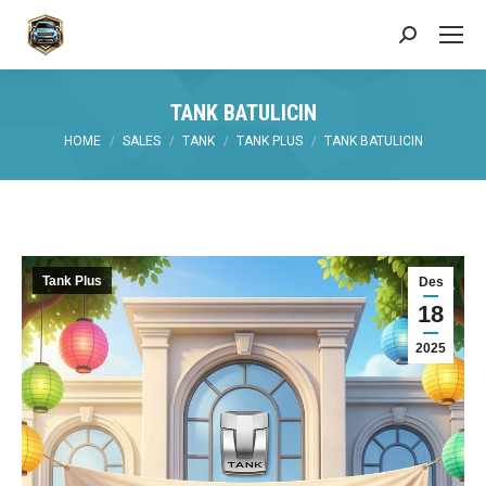
Search:
TANK BATULICIN
You are here:
HOME
SALES
TANK
TANK PLUS
TANK BATULICIN
Tank Plus
Des
18
2025