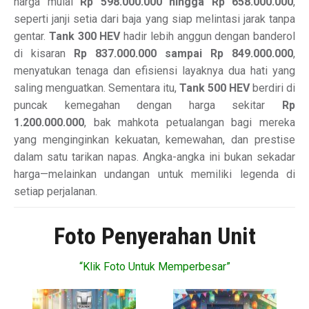
harga mulai
Rp 598.000.000 hingga Rp 658.000.000
,
seperti janji setia dari baja yang siap melintasi jarak tanpa
gentar.
Tank 300 HEV
hadir lebih anggun dengan banderol
di kisaran
Rp 837.000.000 sampai Rp 849.000.000
,
menyatukan tenaga dan efisiensi layaknya dua hati yang
saling menguatkan. Sementara itu,
Tank 500 HEV
berdiri di
puncak kemegahan dengan harga sekitar
Rp
1.200.000.000
, bak mahkota petualangan bagi mereka
yang menginginkan kekuatan, kemewahan, dan prestise
dalam satu tarikan napas. Angka-angka ini bukan sekadar
harga—melainkan undangan untuk memiliki legenda di
setiap perjalanan.
Foto Penyerahan Unit
“Klik Foto Untuk Memperbesar”