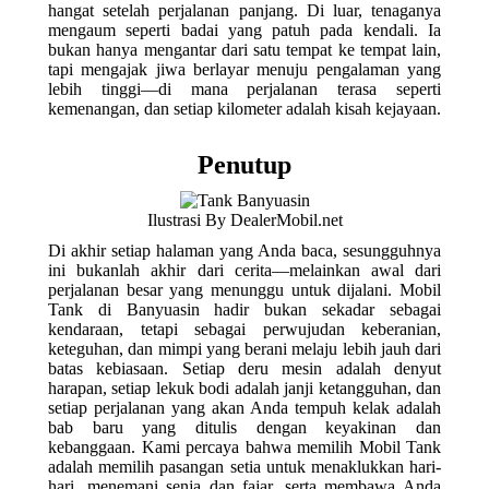
hangat setelah perjalanan panjang. Di luar, tenaganya
mengaum seperti badai yang patuh pada kendali. Ia
bukan hanya mengantar dari satu tempat ke tempat lain,
tapi mengajak jiwa berlayar menuju pengalaman yang
lebih tinggi—di mana perjalanan terasa seperti
kemenangan, dan setiap kilometer adalah kisah kejayaan.
Penutup
Ilustrasi By DealerMobil.net
Di akhir setiap halaman yang Anda baca, sesungguhnya
ini bukanlah akhir dari cerita—melainkan awal dari
perjalanan besar yang menunggu untuk dijalani. Mobil
Tank di Banyuasin hadir bukan sekadar sebagai
kendaraan, tetapi sebagai perwujudan keberanian,
keteguhan, dan mimpi yang berani melaju lebih jauh dari
batas kebiasaan. Setiap deru mesin adalah denyut
harapan, setiap lekuk bodi adalah janji ketangguhan, dan
setiap perjalanan yang akan Anda tempuh kelak adalah
bab baru yang ditulis dengan keyakinan dan
kebanggaan. Kami percaya bahwa memilih Mobil Tank
adalah memilih pasangan setia untuk menaklukkan hari-
hari, menemani senja dan fajar, serta membawa Anda