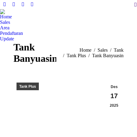
S
Facebook
X
Instagram
YouTube
page
page
page
page
Home
opens
opens
opens
opens
Sales
in
in
in
in
Area
Pendaftaran
new
new
new
new
Update
window
window
window
window
Tank
You are here:
Home
Sales
Tank
Banyuasin
Tank Plus
Tank Banyuasin
Tank Plus
Des
17
2025