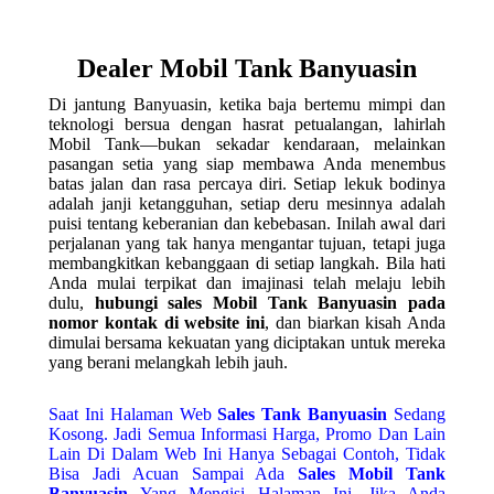
Dealer Mobil Tank Banyuasin
Di jantung Banyuasin, ketika baja bertemu mimpi dan
teknologi bersua dengan hasrat petualangan, lahirlah
Mobil Tank—bukan sekadar kendaraan, melainkan
pasangan setia yang siap membawa Anda menembus
batas jalan dan rasa percaya diri. Setiap lekuk bodinya
adalah janji ketangguhan, setiap deru mesinnya adalah
puisi tentang keberanian dan kebebasan. Inilah awal dari
perjalanan yang tak hanya mengantar tujuan, tetapi juga
membangkitkan kebanggaan di setiap langkah. Bila hati
Anda mulai terpikat dan imajinasi telah melaju lebih
dulu,
hubungi sales Mobil Tank Banyuasin pada
nomor kontak di website ini
, dan biarkan kisah Anda
dimulai bersama kekuatan yang diciptakan untuk mereka
yang berani melangkah lebih jauh.
Saat Ini Halaman Web
Sales
Tank Banyuasin
Sedang
Kosong. Jadi Semua Informasi Harga, Promo Dan Lain
Lain Di Dalam Web Ini Hanya Sebagai Contoh, Tidak
Bisa Jadi Acuan Sampai Ada
Sales Mobil Tank
Banyuasin
Yang Mengisi Halaman Ini. Jika Anda