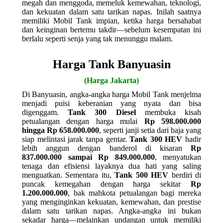
megah dan menggoda, memeluk kemewahan, teknologi,
dan kekuatan dalam satu tarikan napas. Inilah saatnya
memiliki Mobil Tank impian, ketika harga bersahabat
dan keinginan bertemu takdir—sebelum kesempatan ini
berlalu seperti senja yang tak menunggu malam.
Harga Tank Banyuasin
(Harga Jakarta)
Di Banyuasin, angka-angka harga Mobil Tank menjelma
menjadi puisi keberanian yang nyata dan bisa
digenggam.
Tank 300 Diesel
membuka kisah
petualangan dengan harga mulai
Rp 598.000.000
hingga Rp 658.000.000
, seperti janji setia dari baja yang
siap melintasi jarak tanpa gentar.
Tank 300 HEV
hadir
lebih anggun dengan banderol di kisaran
Rp
837.000.000 sampai Rp 849.000.000
, menyatukan
tenaga dan efisiensi layaknya dua hati yang saling
menguatkan. Sementara itu,
Tank 500 HEV
berdiri di
puncak kemegahan dengan harga sekitar
Rp
1.200.000.000
, bak mahkota petualangan bagi mereka
yang menginginkan kekuatan, kemewahan, dan prestise
dalam satu tarikan napas. Angka-angka ini bukan
sekadar harga—melainkan undangan untuk memiliki