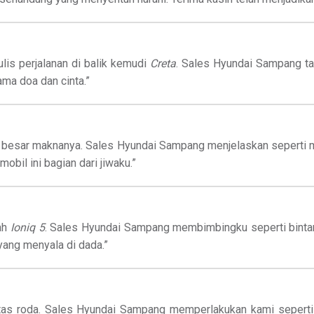
nulis perjalanan di balik kemudi
Creta
. Sales Hyundai Sampang tak
ma doa dan cinta.”
g besar maknanya. Sales Hyundai Sampang menjelaskan seperti m
obil ini bagian dari jiwaku.”
ah
Ioniq 5
. Sales Hyundai Sampang membimbingku seperti bintang
 yang menyala di dada.”
i atas roda. Sales Hyundai Sampang memperlakukan kami sepert