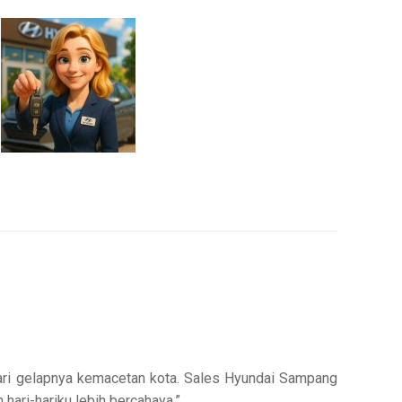
ri gelapnya kemacetan kota. Sales Hyundai Sampang
hari-hariku lebih bercahaya.”