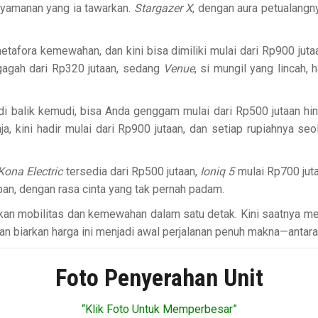
nyamanan yang ia tawarkan.
Stargazer X
, dengan aura petualangny
etafora kemewahan, dan kini bisa dimiliki mulai dari Rp900 ju
gagah dari Rp320 jutaan, sedang
Venue
, si mungil yang lincah,
di balik kemudi, bisa Anda genggam mulai dari Rp500 jutaan hi
raja, kini hadir mulai dari Rp900 jutaan, dan setiap rupiahnya 
Kona Electric
tersedia dari Rp500 jutaan,
Ioniq 5
mulai Rp700 jut
n, dengan rasa cinta yang tak pernah padam.
akan mobilitas dan kemewahan dalam satu detak. Kini saatnya 
 biarkan harga ini menjadi awal perjalanan penuh makna—antara A
Foto Penyerahan Unit
“Klik Foto Untuk Memperbesar”