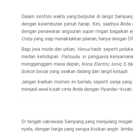
Dalam simfoni waktu yang berputar di langit Sampan
dengan kelembutan penuh harap. Kini, saatnya Anda
dengan penawaran angsuran super ringan bagaikan e
Creta
yang siap menaklukkan jalanan, hanya dengan DP 
Bagi jiwa muda dan urban,
Venue
hadir seperti peluka
medan kehidupan.
Palisade
, si penguasa kenyamana
menggenggam masa depan,
Kona Electric
,
Ioniq 5
, d
diskon besar yang seakan datang dari langit ketujuh.
Jangan biarkan momen ini berlalu seperti senja yan
menjadi awal kisah cinta Anda dengan Hyundai—kisah yan
Di tengah cakrawala Sampang yang menjulang megah 
nyata, dengan harga yang serupa bisikan angin: lem