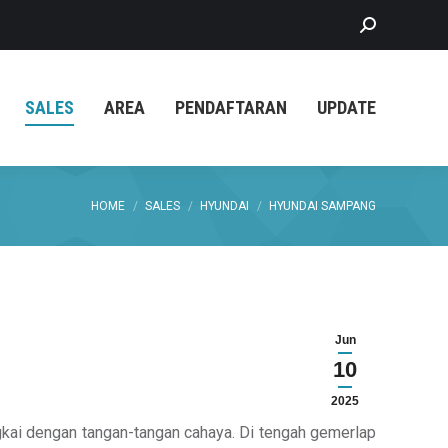
Search:
SALES
AREA
PENDAFTARAN
UPDATE
You are here:
HOME
SALES
HYUNDAI
HYUNDAI SAMPANG
Jun
10
2025
kai dengan tangan-tangan cahaya. Di tengah gemerlap