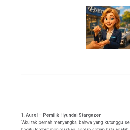
1. Aurel – Pemilik Hyundai Stargazer
“Aku tak pernah menyangka, bahwa yang kutunggu se
begitu lembut menjelaskan, seolah setiap kata adalah 