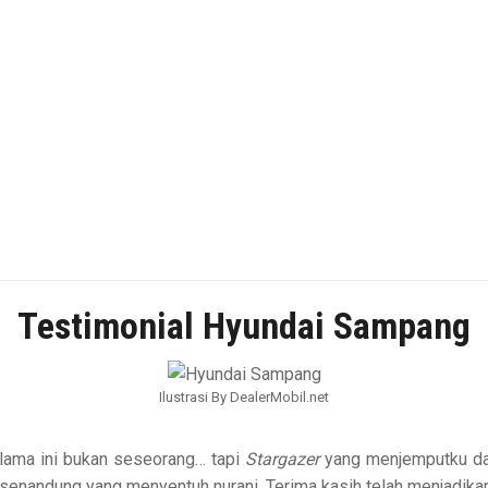
Testimonial Hyundai Sampang
Ilustrasi By DealerMobil.net
lama ini bukan seseorang… tapi
Stargazer
yang menjemputku da
senandung yang menyentuh nurani. Terima kasih telah menjadikan 