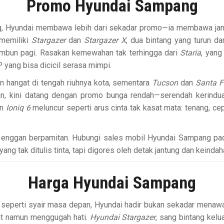
Promo Hyundai Sampang
g, Hyundai membawa lebih dari sekadar promo—ia membawa janji
 memiliki
Stargazer
dan
Stargazer X
, dua bintang yang turun da
mbun pagi. Rasakan kemewahan tak terhingga dari
Staria
, yang
yang bisa dicicil serasa mimpi.
n hangat di tengah riuhnya kota, sementara
Tucson
dan
Santa F
n, kini datang dengan promo bunga rendah—serendah kerindua
an
Ioniq 6
meluncur seperti arus cinta tak kasat mata: tenang, ce
g enggan berpamitan. Hubungi sales mobil Hyundai Sampang pada
g tak ditulis tinta, tapi digores oleh detak jantung dan keindah
Harga Hyundai Sampang
seperti syair masa depan, Hyundai hadir bukan sekadar menaw
but namun menggugah hati.
Hyundai Stargazer
, sang bintang kel