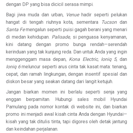
dengan DP yang bisa dicicil serasa mimpi.
Bagi jiwa muda dan urban,
Venue
hadir seperti pelukan
hangat di tengah riuhnya kota, sementara
Tucson
dan
Santa Fe
mengalun seperti puisi gagah berani yang menari
di medan kehidupan.
Palisade
, si penguasa kenyamanan,
kini datang dengan promo bunga rendah—serendah
kerinduan yang tak kunjung reda. Dan untuk Anda yang ingin
menggenggam masa depan,
Kona Electric
,
Ioniq 5
, dan
Ioniq 6
meluncur seperti arus cinta tak kasat mata: tenang,
cepat, dan ramah lingkungan, dengan insentif spesial dan
diskon besar yang seakan datang dari langit ketujuh.
Jangan biarkan momen ini berlalu seperti senja yang
enggan berpamitan. Hubungi sales mobil Hyundai
Pamulang pada nomor kontak di website ini, dan biarkan
promo ini menjadi awal kisah cinta Anda dengan Hyundai—
kisah yang tak ditulis tinta, tapi digores oleh detak jantung
dan keindahan perjalanan.