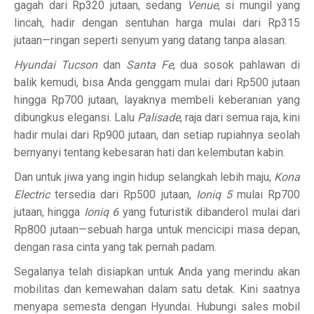
gagah dari Rp320 jutaan, sedang
Venue
, si mungil yang
lincah, hadir dengan sentuhan harga mulai dari Rp315
jutaan—ringan seperti senyum yang datang tanpa alasan.
Hyundai Tucson
dan
Santa Fe
, dua sosok pahlawan di
balik kemudi, bisa Anda genggam mulai dari Rp500 jutaan
hingga Rp700 jutaan, layaknya membeli keberanian yang
dibungkus elegansi. Lalu
Palisade
, raja dari semua raja, kini
hadir mulai dari Rp900 jutaan, dan setiap rupiahnya seolah
bernyanyi tentang kebesaran hati dan kelembutan kabin.
Dan untuk jiwa yang ingin hidup selangkah lebih maju,
Kona
Electric
tersedia dari Rp500 jutaan,
Ioniq 5
mulai Rp700
jutaan, hingga
Ioniq 6
yang futuristik dibanderol mulai dari
Rp800 jutaan—sebuah harga untuk mencicipi masa depan,
dengan rasa cinta yang tak pernah padam.
Segalanya telah disiapkan untuk Anda yang merindu akan
mobilitas dan kemewahan dalam satu detak. Kini saatnya
menyapa semesta dengan Hyundai. Hubungi sales mobil