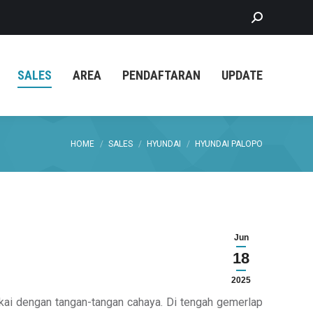
Search:
SALES
AREA
PENDAFTARAN
UPDATE
You are here:
HOME
SALES
HYUNDAI
HYUNDAI PALOPO
Jun
18
2025
kai dengan tangan-tangan cahaya. Di tengah gemerlap