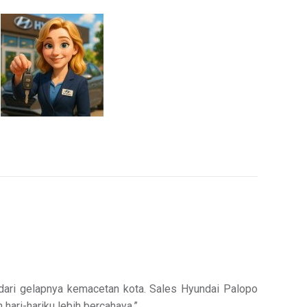
ari gelapnya kemacetan kota. Sales Hyundai Palopo
hari-hariku lebih bercahaya.”