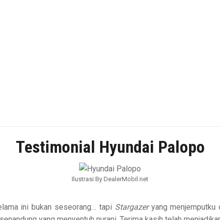
Testimonial Hyundai Palopo
Ilustrasi By DealerMobil.net
elama ini bukan seseorang… tapi
Stargazer
yang menjemputku d
senandung yang menyentuh nurani. Terima kasih telah menjadikan 