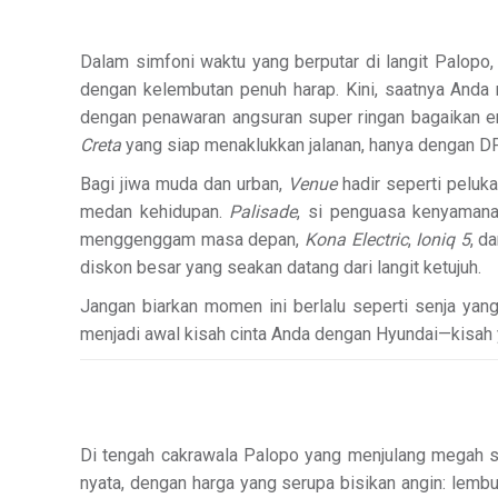
Dalam simfoni waktu yang berputar di langit Palopo
dengan kelembutan penuh harap. Kini, saatnya Anda
dengan penawaran angsuran super ringan bagaikan e
Creta
yang siap menaklukkan jalanan, hanya dengan DP 
Bagi jiwa muda dan urban,
Venue
hadir seperti peluka
medan kehidupan.
Palisade
, si penguasa kenyamana
menggenggam masa depan,
Kona Electric
,
Ioniq 5
, d
diskon besar yang seakan datang dari langit ketujuh.
Jangan biarkan momen ini berlalu seperti senja yan
menjadi awal kisah cinta Anda dengan Hyundai—kisah yan
Di tengah cakrawala Palopo yang menjulang megah s
nyata, dengan harga yang serupa bisikan angin: lem