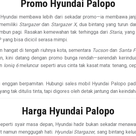
Promo Hyundai Palopo
, Hyundai membawa lebih dari sekadar promo—ia membawa janji
 memiliki
Stargazer
dan
Stargazer X
, dua bintang yang turun da
mbun pagi. Rasakan kemewahan tak terhingga dari
Staria
, yang
yang bisa dicicil serasa mimpi.
n hangat di tengah riuhnya kota, sementara
Tucson
dan
Santa F
n, kini datang dengan promo bunga rendah—serendah kerindua
an
Ioniq 6
meluncur seperti arus cinta tak kasat mata: tenang, ce
g enggan berpamitan. Hubungi sales mobil Hyundai Palopo pada
g tak ditulis tinta, tapi digores oleh detak jantung dan keindah
Harga Hyundai Palopo
eperti syair masa depan, Hyundai hadir bukan sekadar menaw
but namun menggugah hati.
Hyundai Stargazer
, sang bintang kel