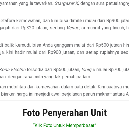
nyamanan yang ia tawarkan.
Stargazer X
, dengan aura petualangny
etafora kemewahan, dan kini bisa dimiliki mulai dari Rp900 ju
gagah dari Rp320 jutaan, sedang
Venue
, si mungil yang lincah,
di balik kemudi, bisa Anda genggam mulai dari Rp500 jutaan hi
raja, kini hadir mulai dari Rp900 jutaan, dan setiap rupiahnya 
Kona Electric
tersedia dari Rp500 jutaan,
Ioniq 5
mulai Rp700 jut
n, dengan rasa cinta yang tak pernah padam.
akan mobilitas dan kemewahan dalam satu detak. Kini saatnya 
biarkan harga ini menjadi awal perjalanan penuh makna—antara And
Foto Penyerahan Unit
“Klik Foto Untuk Memperbesar”