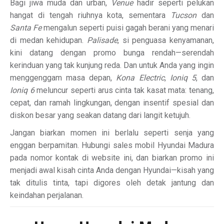
Bagi jiwa muda dan urban,
Venue
hadir seperti pelukan
hangat di tengah riuhnya kota, sementara
Tucson
dan
Santa Fe
mengalun seperti puisi gagah berani yang menari
di medan kehidupan.
Palisade
, si penguasa kenyamanan,
kini datang dengan promo bunga rendah—serendah
kerinduan yang tak kunjung reda. Dan untuk Anda yang ingin
menggenggam masa depan,
Kona Electric
,
Ioniq 5
, dan
Ioniq 6
meluncur seperti arus cinta tak kasat mata: tenang,
cepat, dan ramah lingkungan, dengan insentif spesial dan
diskon besar yang seakan datang dari langit ketujuh.
Jangan biarkan momen ini berlalu seperti senja yang
enggan berpamitan. Hubungi sales mobil Hyundai Madura
pada nomor kontak di website ini, dan biarkan promo ini
menjadi awal kisah cinta Anda dengan Hyundai—kisah yang
tak ditulis tinta, tapi digores oleh detak jantung dan
keindahan perjalanan.