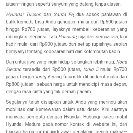
jutaan—ringan seperti senyum yang datang tanpa alasan.
Hyundai Tucson
dan
Santa Fe
, dua sosok pahlawan di
balik kemudi, bisa Anda genggam mulai dari Rp500 jutaan
hingga Rp700 jutaan, layaknya membeli keberanian yang
dibungkus elegansi. Lalu
Palisade
, raja dari semua raja, kini
hadir mulai dari Rp900 jutaan, dan setiap rupiahnya seolah
bernyanyi tentang kebesaran hati dan kelembutan kabin.
Dan untuk jiwa yang ingin hidup selangkah lebih maju,
Kona
Electric
tersedia dari Rp500 jutaan,
Ioniq 5
mulai Rp700
jutaan, hingga
Ioniq 6
yang futuristik dibanderol mulai dari
Rp800 jutaan—sebuah harga untuk mencicipi masa depan,
dengan rasa cinta yang tak pernah padam.
Segalanya telah disiapkan untuk Anda yang merindu akan
mobilitas dan kemewahan dalam satu detak. Kini saatnya
menyapa semesta dengan Hyundai. Hubungi sales mobil
Hyundai Madura pada nomor kontak di website ini, dan
biarkan harga ini menjadi awal perjalanan penuh makna—