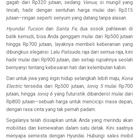
gagah dari Rp320 jutaan, sedang
Venue
, si mungil yang
lincah, hadir dengan sentuhan harga mulai dari Rp315
jutaan—ringan seperti senyum yang datang tanpa alasan.
Hyundai Tucson
dan
Santa Fe
, dua sosok pahlawan di
balik kemudi, bisa Anda genggam mulai dari Rp500 jutaan
hingga Rp700 jutaan, layaknya membeli keberanian yang
dibungkus elegansi. Lalu
Palisade
, raja dari semua raja, kini
hadir mulai dari Rp900 jutaan, dan setiap rupiahnya seolah
bernyanyi tentang kebesaran hati dan kelembutan kabin.
Dan untuk jiwa yang ingin hidup selangkah lebih maju,
Kona
Electric
tersedia dari Rp500 jutaan,
Ioniq 5
mulai Rp700
jutaan, hingga
Ioniq 6
yang futuristik dibanderol mulai dari
Rp800 jutaan—sebuah harga untuk mencicipi masa depan,
dengan rasa cinta yang tak pernah padam.
Segalanya telah disiapkan untuk Anda yang merindu akan
mobilitas dan kemewahan dalam satu detak. Kini saatnya
menyapa semesta dengan Hyundai. Hubungi sales mobil