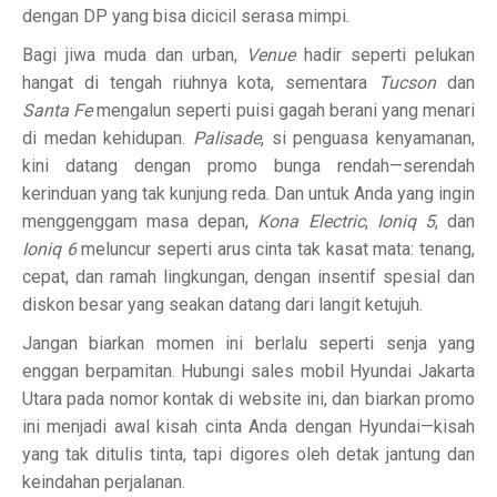
dengan DP yang bisa dicicil serasa mimpi.
Bagi jiwa muda dan urban,
Venue
hadir seperti pelukan
hangat di tengah riuhnya kota, sementara
Tucson
dan
Santa Fe
mengalun seperti puisi gagah berani yang menari
di medan kehidupan.
Palisade
, si penguasa kenyamanan,
kini datang dengan promo bunga rendah—serendah
kerinduan yang tak kunjung reda. Dan untuk Anda yang ingin
menggenggam masa depan,
Kona Electric
,
Ioniq 5
, dan
Ioniq 6
meluncur seperti arus cinta tak kasat mata: tenang,
cepat, dan ramah lingkungan, dengan insentif spesial dan
diskon besar yang seakan datang dari langit ketujuh.
Jangan biarkan momen ini berlalu seperti senja yang
enggan berpamitan. Hubungi sales mobil Hyundai Jakarta
Utara pada nomor kontak di website ini, dan biarkan promo
ini menjadi awal kisah cinta Anda dengan Hyundai—kisah
yang tak ditulis tinta, tapi digores oleh detak jantung dan
keindahan perjalanan.