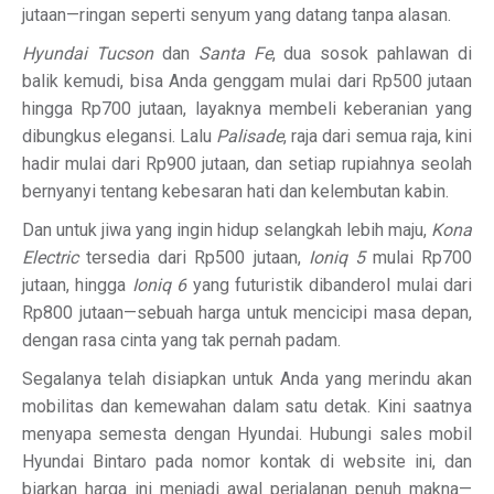
jutaan—ringan seperti senyum yang datang tanpa alasan.
Hyundai Tucson
dan
Santa Fe
, dua sosok pahlawan di
balik kemudi, bisa Anda genggam mulai dari Rp500 jutaan
hingga Rp700 jutaan, layaknya membeli keberanian yang
dibungkus elegansi. Lalu
Palisade
, raja dari semua raja, kini
hadir mulai dari Rp900 jutaan, dan setiap rupiahnya seolah
bernyanyi tentang kebesaran hati dan kelembutan kabin.
Dan untuk jiwa yang ingin hidup selangkah lebih maju,
Kona
Electric
tersedia dari Rp500 jutaan,
Ioniq 5
mulai Rp700
jutaan, hingga
Ioniq 6
yang futuristik dibanderol mulai dari
Rp800 jutaan—sebuah harga untuk mencicipi masa depan,
dengan rasa cinta yang tak pernah padam.
Segalanya telah disiapkan untuk Anda yang merindu akan
mobilitas dan kemewahan dalam satu detak. Kini saatnya
menyapa semesta dengan Hyundai. Hubungi sales mobil
Hyundai Bintaro pada nomor kontak di website ini, dan
biarkan harga ini menjadi awal perjalanan penuh makna—