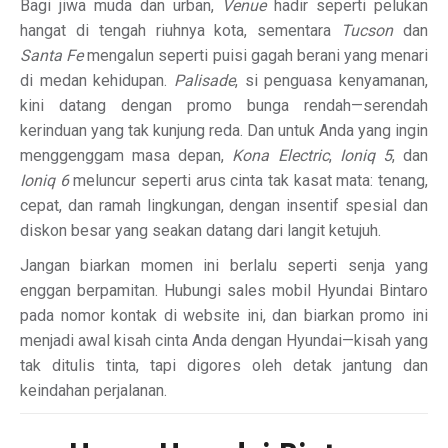
Bagi jiwa muda dan urban,
Venue
hadir seperti pelukan
hangat di tengah riuhnya kota, sementara
Tucson
dan
Santa Fe
mengalun seperti puisi gagah berani yang menari
di medan kehidupan.
Palisade
, si penguasa kenyamanan,
kini datang dengan promo bunga rendah—serendah
kerinduan yang tak kunjung reda. Dan untuk Anda yang ingin
menggenggam masa depan,
Kona Electric
,
Ioniq 5
, dan
Ioniq 6
meluncur seperti arus cinta tak kasat mata: tenang,
cepat, dan ramah lingkungan, dengan insentif spesial dan
diskon besar yang seakan datang dari langit ketujuh.
Jangan biarkan momen ini berlalu seperti senja yang
enggan berpamitan. Hubungi sales mobil Hyundai Bintaro
pada nomor kontak di website ini, dan biarkan promo ini
menjadi awal kisah cinta Anda dengan Hyundai—kisah yang
tak ditulis tinta, tapi digores oleh detak jantung dan
keindahan perjalanan.