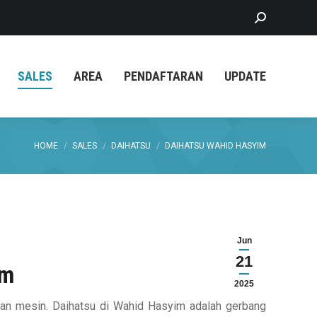
Search:
SALES
AREA
PENDAFTARAN
UPDATE
You are here:
HOME
SALES
DAIHATSU
DAIHATSU WAHID HASYIM
Jun
21
im
2025
 dan mesin. Daihatsu di Wahid Hasyim adalah gerbang