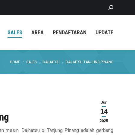
Search:
SALES
AREA
PENDAFTARAN
UPDATE
You are here:
HOME
SALES
DAIHATSU
DAIHATSU TANJUNG PINANG
Jun
14
ang
2025
dan mesin. Daihatsu di Tanjung Pinang adalah gerbang