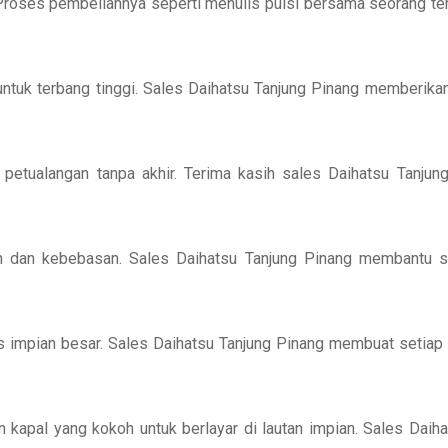
Proses pembeliannya seperti menulis puisi bersama seorang tem
tuk terbang tinggi. Sales Daihatsu Tanjung Pinang memberika
etualangan tanpa akhir. Terima kasih sales Daihatsu Tanjung 
 dan kebebasan. Sales Daihatsu Tanjung Pinang membantu sa
 impian besar. Sales Daihatsu Tanjung Pinang membuat setiap d
kapal yang kokoh untuk berlayar di lautan impian. Sales Daih