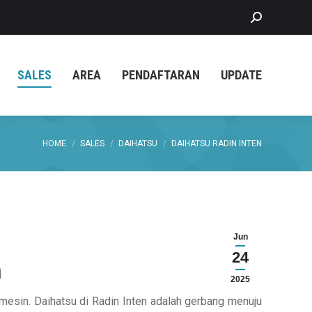
Search:
SALES
AREA
PENDAFTARAN
UPDATE
You are here:
HOME
SALES
DAIHATSU
DAIHATSU RADIN INTEN
Jun
24
n
2025
 mesin. Daihatsu di Radin Inten adalah gerbang menuju