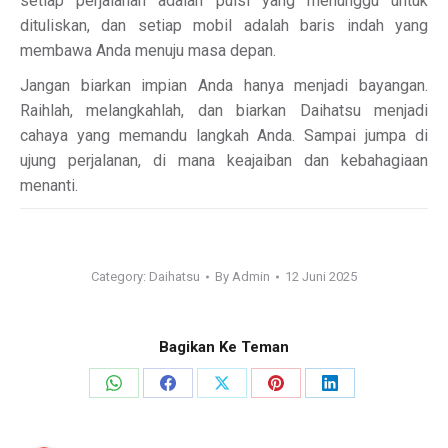
setiap perjalanan adalah puisi yang menunggu untuk
dituliskan, dan setiap mobil adalah baris indah yang
membawa Anda menuju masa depan.
Jangan biarkan impian Anda hanya menjadi bayangan.
Raihlah, melangkahlah, dan biarkan Daihatsu menjadi
cahaya yang memandu langkah Anda. Sampai jumpa di
ujung perjalanan, di mana keajaiban dan kebahagiaan
menanti.
Category:
Daihatsu
By
Admin
12 Juni 2025
Bagikan Ke Teman
Share
Share
Share
Share
Share
on
on
on
on
on