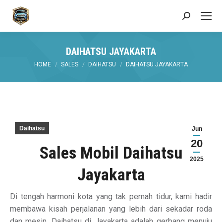
Search:
DAIHATSU JAYAKARTA
You are here:
HOME
SALES
DAIHATSU
DAIHATSU JAYAKARTA
Daihatsu
Jun
20
Sales Mobil Daihatsu
2025
Jayakarta
Di tengah harmoni kota yang tak pernah tidur, kami hadir
membawa kisah perjalanan yang lebih dari sekadar roda
dan mesin. Daihatsu di Jayakarta adalah gerbang menuju