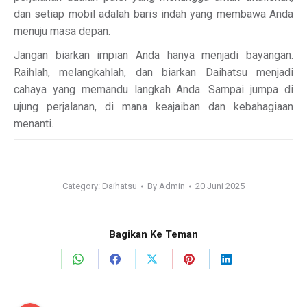
dan setiap mobil adalah baris indah yang membawa Anda
menuju masa depan.
Jangan biarkan impian Anda hanya menjadi bayangan.
Raihlah, melangkahlah, dan biarkan Daihatsu menjadi
cahaya yang memandu langkah Anda. Sampai jumpa di
ujung perjalanan, di mana keajaiban dan kebahagiaan
menanti.
Category:
Daihatsu
By
Admin
20 Juni 2025
Bagikan Ke Teman
Share
Share
Share
Share
Share
on
on
on
on
on