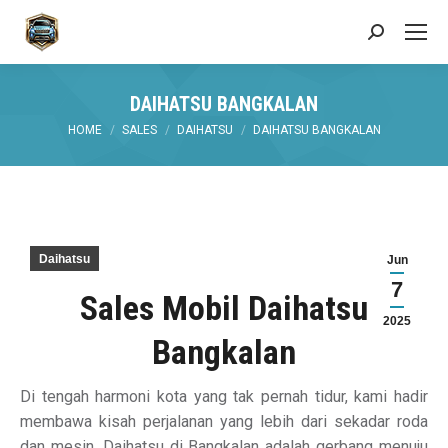
Search:
DAIHATSU BANGKALAN
You are here:
HOME
SALES
DAIHATSU
DAIHATSU BANGKALAN
Daihatsu
Jun
7
Sales Mobil Daihatsu
2025
Bangkalan
Di tengah harmoni kota yang tak pernah tidur, kami hadir
membawa kisah perjalanan yang lebih dari sekadar roda
dan mesin. Daihatsu di Bangkalan adalah gerbang menuju