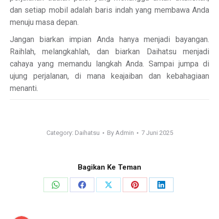
dan setiap mobil adalah baris indah yang membawa Anda
menuju masa depan.
Jangan biarkan impian Anda hanya menjadi bayangan.
Raihlah, melangkahlah, dan biarkan Daihatsu menjadi
cahaya yang memandu langkah Anda. Sampai jumpa di
ujung perjalanan, di mana keajaiban dan kebahagiaan
menanti.
Category:
Daihatsu
By
Admin
7 Juni 2025
Bagikan Ke Teman
Share
Share
Share
Share
Share
on
on
on
on
on