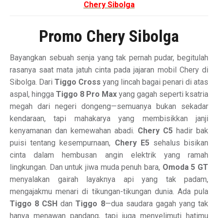
Chery Sibolga
Promo Chery Sibolga
Bayangkan sebuah senja yang tak pernah pudar, begitulah
rasanya saat mata jatuh cinta pada jajaran mobil Chery di
Sibolga. Dari
Tiggo Cross
yang lincah bagai penari di atas
aspal, hingga
Tiggo 8 Pro Max
yang gagah seperti ksatria
megah dari negeri dongeng—semuanya bukan sekadar
kendaraan, tapi mahakarya yang membisikkan janji
kenyamanan dan kemewahan abadi.
Chery C5
hadir bak
puisi tentang kesempurnaan,
Chery E5
sehalus bisikan
cinta dalam hembusan angin elektrik yang ramah
lingkungan. Dan untuk jiwa muda penuh bara,
Omoda 5 GT
menyalakan gairah layaknya api yang tak padam,
mengajakmu menari di tikungan-tikungan dunia. Ada pula
Tiggo 8 CSH
dan
Tiggo 8
—dua saudara gagah yang tak
hanya menawan pandang, tapi juga menyelimuti hatimu