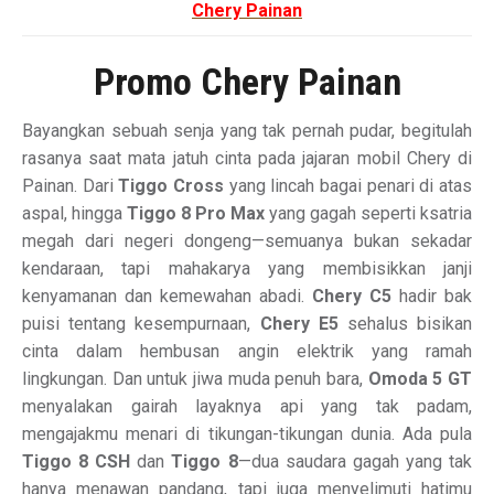
Chery Painan
Promo Chery Painan
Bayangkan sebuah senja yang tak pernah pudar, begitulah
rasanya saat mata jatuh cinta pada jajaran mobil Chery di
Painan. Dari
Tiggo Cross
yang lincah bagai penari di atas
aspal, hingga
Tiggo 8 Pro Max
yang gagah seperti ksatria
megah dari negeri dongeng—semuanya bukan sekadar
kendaraan, tapi mahakarya yang membisikkan janji
kenyamanan dan kemewahan abadi.
Chery C5
hadir bak
puisi tentang kesempurnaan,
Chery E5
sehalus bisikan
cinta dalam hembusan angin elektrik yang ramah
lingkungan. Dan untuk jiwa muda penuh bara,
Omoda 5 GT
menyalakan gairah layaknya api yang tak padam,
mengajakmu menari di tikungan-tikungan dunia. Ada pula
Tiggo 8 CSH
dan
Tiggo 8
—dua saudara gagah yang tak
hanya menawan pandang, tapi juga menyelimuti hatimu