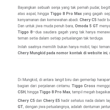
Bayangkan sebuah senja yang tak pernah pudar, begitu
atas aspal, hingga
Tiggo 8 Pro Max
yang gagah sepe
kenyamanan dan kemewahan abadi.
Chery C5
hadir b
Dan untuk jiwa muda penuh bara,
Omoda 5 GT
menyal
Tiggo 8
—dua saudara gagah yang tak hanya menawa
teman setia dalam setiap petualangan tak terduga.
Inilah saatnya memilih bukan hanya mobil, tapi teman
Chery Mungkid pada nomor kontak di website ini
,
Di Mungkid, di antara langit biru dan gemerlap hara
bagian dari perjalanan cintamu.
Tiggo Cross
menggod
CSH
, hingga
Tiggo 8 Pro Max
, tampil megah bagaik
Chery C5
dan
Chery E5
hadir sehalus nada dalam l
GT
, dengan jiwa petualangnya, adalah dentuman jan