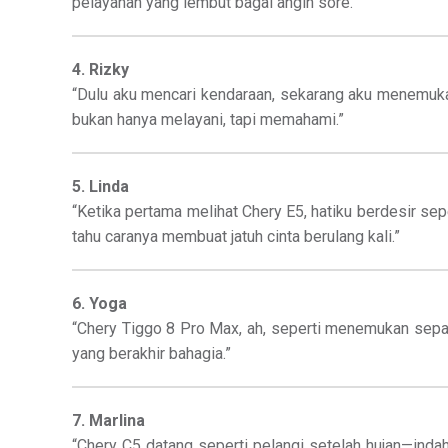
pelayanan yang lembut bagai angin sore.”
4. Rizky
“Dulu aku mencari kendaraan, sekarang aku menemuka
bukan hanya melayani, tapi memahami.”
5. Linda
“Ketika pertama melihat Chery E5, hatiku berdesir se
tahu caranya membuat jatuh cinta berulang kali.”
6. Yoga
“Chery Tiggo 8 Pro Max, ah, seperti menemukan sepa
yang berakhir bahagia.”
7. Marlina
“Chery C5 datang seperti pelangi setelah hujan—ind