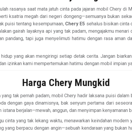
lah rasanya saat mata jatuh cinta pada jajaran mobil Chery di 
rti ksatria megah dari negeri dongeng—semuanya bukan sekada
ak puisi tentang kesempurnaan,
Chery E5
sehalus bisikan cinta 
akan gairah layaknya api yang tak padam, mengajakmu menari di
n pandang, tapi juga menyelimuti hatimu dengan rasa aman d
 hidup yang akan mengiringi setiap detak cerita. Jangan biarka
 dan izinkan kami mempertemukan hatimu dengan mobil impian y
Harga Chery Mungkid
pan yang tak pernah padam, mobil Chery hadir laksana puisi dal
a dengan gaya dinamisnya, bak senyum pertama dari seseora
an istana berjalan—mewah, anggun, dan menyimpan kenyamanan ba
agu cinta yang tak lekang waktu, menawarkan keindahan modern
tung yang berpacu dengan angin—sebuah kendaraan yang bukan h