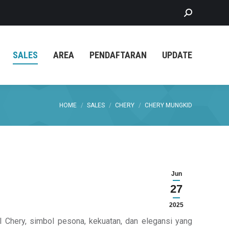
Search:
SALES
AREA
PENDAFTARAN
UPDATE
You are here:
HOME
SALES
CHERY
CHERY MUNGKID
Jun
27
2025
l Chery, simbol pesona, kekuatan, dan elegansi yang