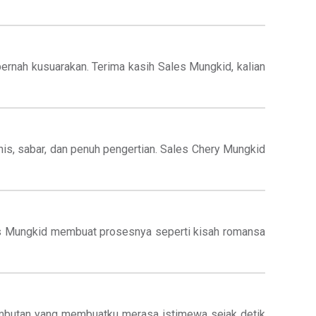
rnah kusuarakan. Terima kasih Sales Mungkid, kalian
nis, sabar, dan penuh pengertian. Sales Chery Mungkid
les Mungkid membuat prosesnya seperti kisah romansa
lembutan yang membuatku merasa istimewa sejak detik