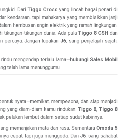
Mungkid. Dari
Tiggo Cross
yang lincah bagai penari di
r kendaraan, tapi mahakarya yang membisikkan janji
dalam hembusan angin elektrik yang ramah lingkungan.
 tikungan-tikungan dunia. Ada pula
Tiggo 8 CSH
dan
an percaya. Jangan lupakan
J6
, sang penjelajah sejati,
n rindu mengendap terlalu lama—
hubungi Sales Mobil
ang telah lama menunggumu.
am bentuk nyata—memikat, mempesona, dan siap menjadi
ng yang diam-diam kamu rindukan.
Tiggo 8
,
Tiggo 8
k pelukan lembut dalam setiap sudut kabinnya.
 yang memanjakan mata dan rasa. Sementara
Omoda 5
anya cepat, tapi juga menggoda. Dan
J6
, sang sahabat