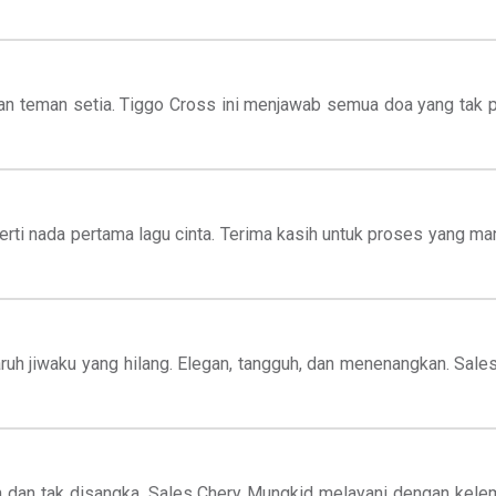
n teman setia. Tiggo Cross ini menjawab semua doa yang tak pe
perti nada pertama lagu cinta. Terima kasih untuk proses yang ma
ruh jiwaku yang hilang. Elegan, tangguh, dan menenangkan. Sa
ah dan tak disangka. Sales Chery Mungkid melayani dengan ke