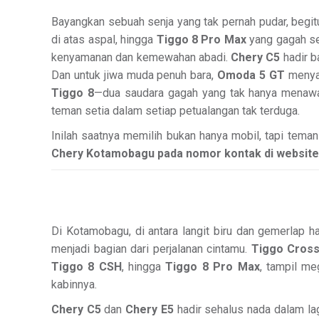
Bayangkan sebuah senja yang tak pernah pudar, begitu
di atas aspal, hingga
Tiggo 8 Pro Max
yang gagah se
kenyamanan dan kemewahan abadi.
Chery C5
hadir b
Dan untuk jiwa muda penuh bara,
Omoda 5 GT
menyal
Tiggo 8
—dua saudara gagah yang tak hanya menawa
teman setia dalam setiap petualangan tak terduga.
Inilah saatnya memilih bukan hanya mobil, tapi teman
Chery Kotamobagu pada nomor kontak di website 
Di Kotamobagu, di antara langit biru dan gemerlap 
menjadi bagian dari perjalanan cintamu.
Tiggo Cros
Tiggo 8 CSH
, hingga
Tiggo 8 Pro Max
, tampil m
kabinnya.
Chery C5
dan
Chery E5
hadir sehalus nada dalam l