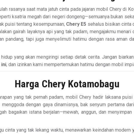
lah rasanya saat mata jatuh cinta pada jajaran mobil Chery di 
perti ksatria megah dari negeri dongeng—semuanya bukan sekad
ak puisi tentang kesempurnaan,
Chery E5
sehalus bisikan cinta 
akan gairah layaknya api yang tak padam, mengajakmu menari di
n pandang, tapi juga menyelimuti hatimu dengan rasa aman d
 hidup yang akan mengiringi setiap detak cerita. Jangan biarka
ini
, dan izinkan kami mempertemukan hatimu dengan mobil imp
Harga Chery Kotamobagu
harapan yang tak pernah padam, mobil Chery hadir laksana pu
s
menggoda dengan gaya dinamisnya, bak senyum pertama dari
egah bagaikan istana berjalan—mewah, anggun, dan menyimpan
agu cinta yang tak lekang waktu, menawarkan keindahan modern