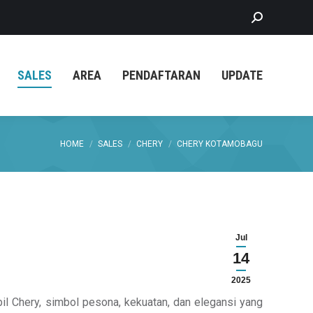
Search:
SALES
AREA
PENDAFTARAN
UPDATE
You are here:
HOME
SALES
CHERY
CHERY KOTAMOBAGU
Jul
14
2025
il Chery, simbol pesona, kekuatan, dan elegansi yang