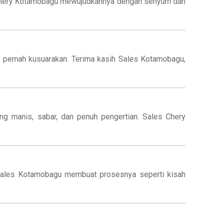
es Chery Kotamobagu mewujudkannya dengan senyum dan
 pernah kusuarakan. Terima kasih Sales Kotamobagu,
ang manis, sabar, dan penuh pengertian. Sales Chery
 Sales Kotamobagu membuat prosesnya seperti kisah