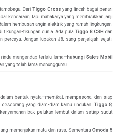
Kotamobagu. Dari
Tiggo Cross
yang lincah bagai penari
ar kendaraan, tapi mahakarya yang membisikkan janji
dalam hembusan angin elektrik yang ramah lingkungan.
 tikungan-tikungan dunia. Ada pula
Tiggo 8 CSH
dan
an percaya. Jangan lupakan
J6
, sang penjelajah sejati,
n rindu mengendap terlalu lama—
hubungi Sales Mobil
ian yang telah lama menunggumu.
isi dalam bentuk nyata—memikat, mempesona, dan siap
 seseorang yang diam-diam kamu rindukan.
Tiggo 8
,
 kenyamanan bak pelukan lembut dalam setiap sudut
 yang memanjakan mata dan rasa. Sementara
Omoda 5