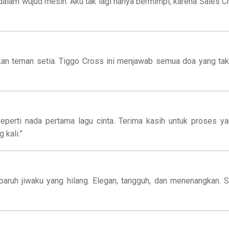
i dalam wujud mesin. Aku tak lagi hanya bermimpi, karena Sal
an teman setia. Tiggo Cross ini menjawab semua doa yang tak
seperti nada pertama lagu cinta. Terima kasih untuk proses y
 kali.”
paruh jiwaku yang hilang. Elegan, tangguh, dan menenangkan.