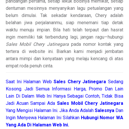
pandangan pertama, setiap lekuk bodinya memikat, setiap
dentuman mesinnya menyanyikan lagu petualangan yang
belum dimulai. Tak sekadar kendaraan, Chery adalah
belahan jiwa perjalananmu, siap menemani tiap detak
waktu menuju impian. Bila hati telah terpaut dan hasrat
ingin memiliki tak terbendung lagi, jangan ragu—hubungi
Sales Mobil Chery Jatinegara
pada nomor kontak yang
tertera di website ini. Biarkan kami menjadi jembatan
antara mimpi dan kenyataan yang melaju kencang di atas
empat roda penuh cinta.
Saat Ini Halaman Web
Sales
Chery Jatinegara
Sedang
Kosong. Jadi Semua Informasi Harga, Promo Dan Lain
Lain Di Dalam Web Ini Hanya Sebagai Contoh, Tidak Bisa
Jadi Acuan Sampai Ada
Sales Mobil Chery Jatinegara
Yang Mengisi Halaman Ini. Jika Anda Adalah
Salesnya
Dan
Ingin Menyewa Halaman Ini Silahkan
Hubungi Nomor WA
Yang Ada Di Halaman Web Ini.