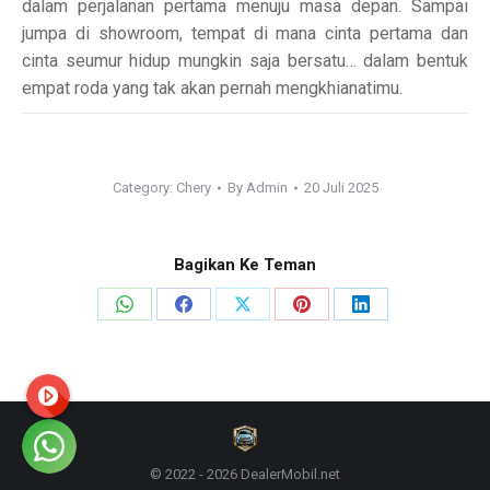
dalam perjalanan pertama menuju masa depan. Sampai
jumpa di showroom, tempat di mana cinta pertama dan
cinta seumur hidup mungkin saja bersatu… dalam bentuk
empat roda yang tak akan pernah mengkhianatimu.
Category:
Chery
By
Admin
20 Juli 2025
Bagikan Ke Teman
Share
Share
Share
Share
Share
on
on
on
on
on
WhatsApp
Facebook
X
Pinterest
LinkedIn
© 2022 - 2026 DealerMobil.net