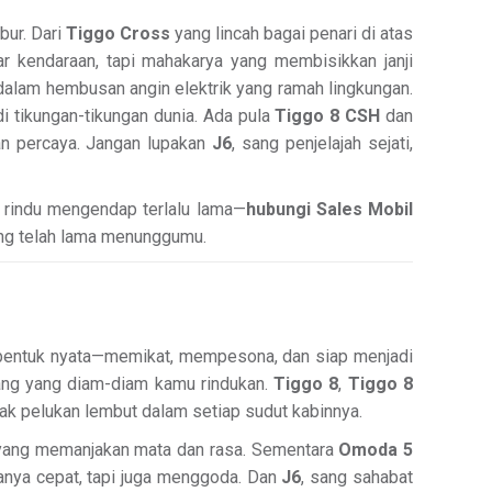
bur. Dari
Tiggo Cross
yang lincah bagai penari di atas
 kendaraan, tapi mahakarya yang membisikkan janji
dalam hembusan angin elektrik yang ramah lingkungan.
 tikungan-tikungan dunia. Ada pula
Tiggo 8 CSH
dan
an percaya. Jangan lupakan
J6
, sang penjelajah sejati,
n rindu mengendap terlalu lama—
hubungi Sales Mobil
ang telah lama menunggumu.
am bentuk nyata—memikat, mempesona, dan siap menjadi
ng yang diam-diam kamu rindukan.
Tiggo 8
,
Tiggo 8
k pelukan lembut dalam setiap sudut kabinnya.
 yang memanjakan mata dan rasa. Sementara
Omoda 5
anya cepat, tapi juga menggoda. Dan
J6
, sang sahabat