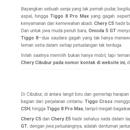
Bayangkan sebuah senja yang tak pernah pudar, begitula
aspal, hingga
Tiggo 8 Pro Max
yang gagah seperti
kenyamanan dan kemewahan abadi.
Chery C5
hadir b
Dan untuk jiwa muda penuh bara,
Omoda 5 GT
menyal
Tiggo 8
—dua saudara gagah yang tak hanya menawa
teman setia dalam setiap petualangan tak terduga.
Inilah saatnya memilih bukan hanya mobil, tapi teman
Chery Cibubur pada nomor kontak di website ini
, 
Di Cibubur, di antara langit biru dan gemerlap hara
bagian dari perjalanan cintamu.
Tiggo Cross
menggod
CSH
, hingga
Tiggo 8 Pro Max
, tampil megah bagaik
Chery C5
dan
Chery E5
hadir sehalus nada dalam l
GT
, dengan jiwa petualangnya, adalah dentuman jan