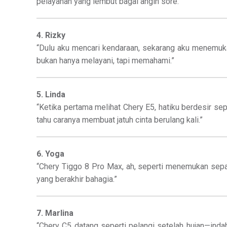
pelayanan yang lembut bagai angin sore.”
4. Rizky
“Dulu aku mencari kendaraan, sekarang aku menemuka
bukan hanya melayani, tapi memahami.”
5. Linda
“Ketika pertama melihat Chery E5, hatiku berdesir se
tahu caranya membuat jatuh cinta berulang kali.”
6. Yoga
“Chery Tiggo 8 Pro Max, ah, seperti menemukan sepa
yang berakhir bahagia.”
7. Marlina
“Chery C5 datang seperti pelangi setelah hujan—ind