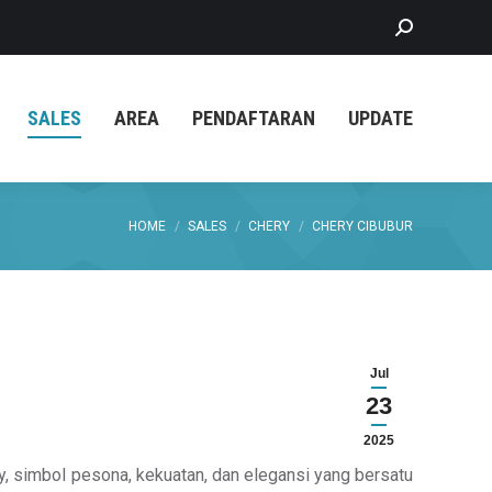
Search:
SALES
AREA
PENDAFTARAN
UPDATE
You are here:
HOME
SALES
CHERY
CHERY CIBUBUR
Jul
23
2025
y, simbol pesona, kekuatan, dan elegansi yang bersatu