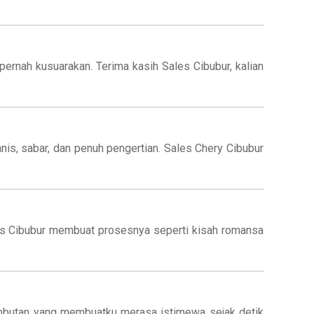
rnah kusuarakan. Terima kasih Sales Cibubur, kalian
nis, sabar, dan penuh pengertian. Sales Chery Cibubur
les Cibubur membuat prosesnya seperti kisah romansa
lembutan yang membuatku merasa istimewa sejak detik