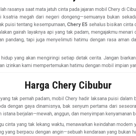
h rasanya saat mata jatuh cinta pada jajaran mobil Chery di Cibu
 ksatria megah dari negeri dongeng—semuanya bukan sekadar
ak puisi tentang kesempurnaan,
Chery E5
sehalus bisikan cinta 
akan gairah layaknya api yang tak padam, mengajakmu menari di
n pandang, tapi juga menyelimuti hatimu dengan rasa aman d
 hidup yang akan mengiringi setiap detak cerita. Jangan biarka
dan izinkan kami mempertemukan hatimu dengan mobil impian y
Harga Chery Cibubur
pan yang tak pernah padam, mobil Chery hadir laksana puisi dal
a dengan gaya dinamisnya, bak senyum pertama dari seseora
an istana berjalan—mewah, anggun, dan menyimpan kenyamanan ba
agu cinta yang tak lekang waktu, menawarkan keindahan modern
tung yang berpacu dengan angin—sebuah kendaraan yang bukan h