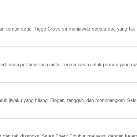
n teman setia. Tiggo Cross ini menjawab semua doa yang tak pe
perti nada pertama lagu cinta. Terima kasih untuk proses yang ma
ruh jiwaku yang hilang. Elegan, tangguh, dan menenangkan. Sa
ah dan tak disangka. Sales Chery Cibubur melayani dengan ke