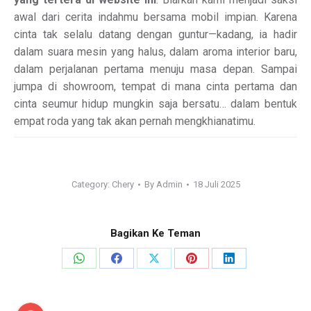
awal dari cerita indahmu bersama mobil impian. Karena
cinta tak selalu datang dengan guntur—kadang, ia hadir
dalam suara mesin yang halus, dalam aroma interior baru,
dalam perjalanan pertama menuju masa depan. Sampai
jumpa di showroom, tempat di mana cinta pertama dan
cinta seumur hidup mungkin saja bersatu… dalam bentuk
empat roda yang tak akan pernah mengkhianatimu.
Category:
Chery
By
Admin
18 Juli 2025
Bagikan Ke Teman
Share
Share
Share
Share
Share
on
on
on
on
on
WhatsApp
Facebook
X
Pinterest
LinkedIn