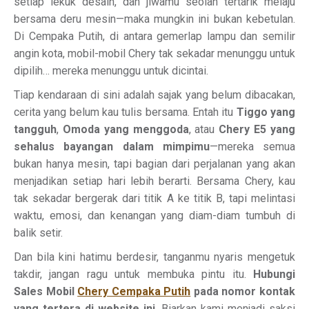
setiap lekuk desain, dan jiwamu seolah tertarik melaju
bersama deru mesin—maka mungkin ini bukan kebetulan.
Di Cempaka Putih, di antara gemerlap lampu dan semilir
angin kota, mobil-mobil Chery tak sekadar menunggu untuk
dipilih… mereka menunggu untuk dicintai.
Tiap kendaraan di sini adalah sajak yang belum dibacakan,
cerita yang belum kau tulis bersama. Entah itu
Tiggo yang
tangguh
,
Omoda yang menggoda
, atau
Chery E5 yang
sehalus bayangan dalam mimpimu
—mereka semua
bukan hanya mesin, tapi bagian dari perjalanan yang akan
menjadikan setiap hari lebih berarti. Bersama Chery, kau
tak sekadar bergerak dari titik A ke titik B, tapi melintasi
waktu, emosi, dan kenangan yang diam-diam tumbuh di
balik setir.
Dan bila kini hatimu berdesir, tanganmu nyaris mengetuk
takdir, jangan ragu untuk membuka pintu itu.
Hubungi
Sales Mobil
Chery Cempaka Putih
pada nomor kontak
yang tertera di website ini
. Biarkan kami menjadi saksi