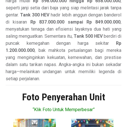
harga mulai
Rp 598.000.000 hingga Rp 658.000.000
,
seperti janji setia dari baja yang siap melintasi jarak tanpa
gentar.
Tank 300 HEV
hadir lebih anggun dengan banderol
di kisaran
Rp 837.000.000 sampai Rp 849.000.000
,
menyatukan tenaga dan efisiensi layaknya dua hati yang
saling menguatkan. Sementara itu,
Tank 500 HEV
berdiri di
puncak kemegahan dengan harga sekitar
Rp
1.200.000.000
, bak mahkota petualangan bagi mereka
yang menginginkan kekuatan, kemewahan, dan prestise
dalam satu tarikan napas. Angka-angka ini bukan sekadar
harga—melainkan undangan untuk memiliki legenda di
setiap perjalanan.
Foto Penyerahan Unit
“Klik Foto Untuk Memperbesar”